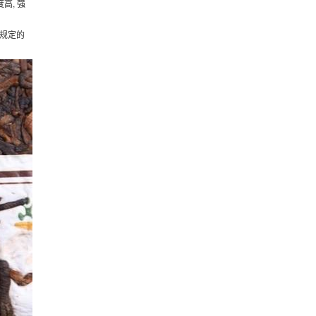
高, 强
照规定的