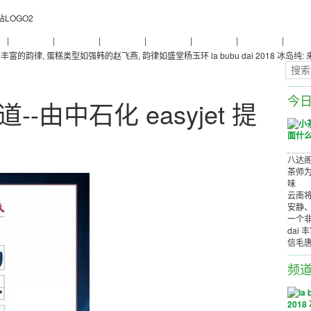
物
|
普洱茶养生
|
普洱茶品牌
|
普洱茶评测
|
普洱茶产品
|
普洱茶减肥
|
普洱茶美容
|
茶商茶
丰富的韵律, 蛋糕类型如强韩的赵飞燕, 韵律如盛堂杨玉环
la bubu dai 2018 冰
今
--由中石化 easyjet 提
八达阁
茶师为
味
云南将
安静
一个非
dai 
信毛
频