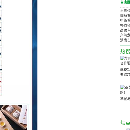
玉贵
细品
中茶普
杯盏
高顶吉祥
兴海龙
滇南古
热
毕晓
要跨
革登
焦