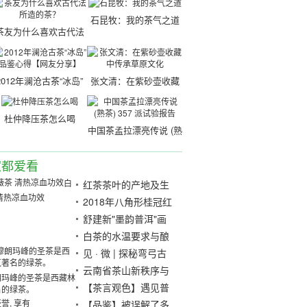
石昆牧：我的茶气之道
茶友为什么喜欢古代法
所造的茶？
2012年澜沧古茶“冰岛”
张文清：在紫砂壶收藏
品鉴心得【网友分享】
中传承草原文化
杜仲降压茶怎么喝
中国茶孟拉漂亮传说 (熟
茶) 357 派试验报告
家都爱看
白
红茶茶叶的产地及生
清热凉血功效
长环境
2018年八角形桂冠红
茶试制报告
舒建新"墨韵普洱"画
展11月亮相山东博物
白茶的水温要求与酿
馆
造技术
见 · 微 | 探秘弯弓古
茶园
云南省茶山新秩序与
朗玛峰的圣茶是西藏林
产权时代小树茶园建
【茶言观色】遇见普
名的绿茶。
誉, 享有
设的逻辑
秀2008年板山春
【品鉴】被误解了多