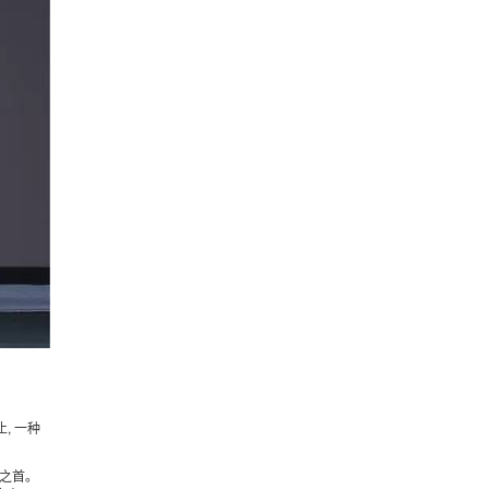
, 一种
普之首。