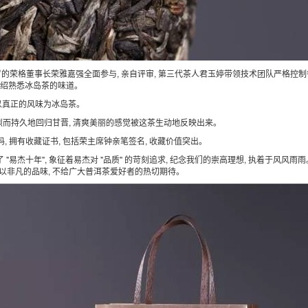
72岁的荣格董事长荣雅嘉强全面参与, 亲自评审, 第三代茶人君玉婷带领技术团队严格控
的介绍熟悉冰岛茶的味道。
, 以真正的风味为冰岛茶。
 强烈而持久地回归甘晋, 清爽美丽的感觉被这茶生动地反映出来。
代码, 拥有收藏证书, 包括荣主席钟亲笔签名, 收藏价值突出。
"易杰十年", 象征着易杰对 "品质" 的苛刻追求, 纪念我们的崇高理想, 执着于风风雨
 以非凡的品味, 不给广大普洱茶爱好者的热切期待。