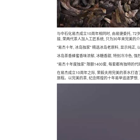
与中石化易杰成立10周年相同时, 由易捷委托, 
接, 荣两代茶人加入工匠系统, 只为30年来完美
"易杰十年, 冰岛独家" 精选冰岛老原料, 显示纯正
冰岛茶香蜂蜜香味浓郁, 冰糖香甜, 特别冷冷色,
"易杰十年度独家" 限额1400套, 每套都有独特的
在易杰成立10周年之际, 荣毅夫用完美的茶水打造了 
旅程。以完美的茶, 纪念辉煌的十年易举追逐梦想,