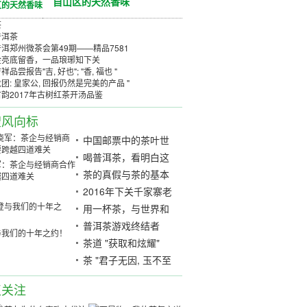
自山区的天然香味
茶
普洱茶
洱郑州微茶会第49期——精品7581
金亮底留香，一品琅琊知下关
品尝报告"吉, 好也"; "香, 福也 "
团: 皇家公, 回报仍然是完美的产品 "
韵2017年古树红茶开汤品鉴
搜风向标
中国邮票中的茶叶世
界
喝普洱茶，看明白这
军：茶企与经销商合作
张图就够了！
茶的真假与茶的基本
越四道难关
特性是可以区别的。
2016年下关千家寨老
树圆茶开汤品鉴
用一杯茶，与世界和
平共处
普洱茶游戏终结者
与我们的十年之约！
「高手杀茶」
茶道 "获取和炫耀"
茶 "君子无因, 玉不至
身"
点关注