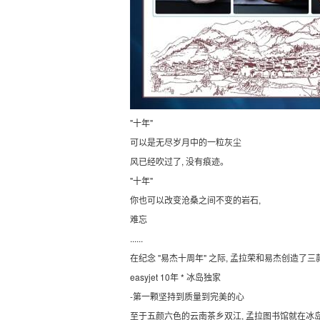
"十年"
可以是无尽岁月中的一粒灰尘
风已经吹过了, 没有痕迹。
"十年"
你也可以改变沧桑之间不变的岩石,
难忘
......
在纪念 "易杰十周年" 之际, 孟拉荣和易杰创造了
easyjet 10年 * 冰岛独家
-第一颗坚持到质量到完美的心
至于五颜六色的云南茶乡双江, 孟拉图书馆就在冰岛古