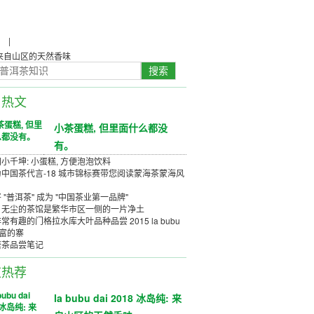
农
|
茶具茶几
岛纯: 来自山区的天然香味
日热文
小茶蛋糕, 但里面什么都没
有。
小千坤: 小蛋糕, 方便泡泡饮料
中国茶代言-18 城市锦标赛带您阅读蒙海茶蒙海风
 "普洱茶" 成为 "中国茶业第一品牌"
、无尘的茶馆是繁华市区一侧的一片净土
常有趣的门格拉水库大叶品种品尝 2015 la bubu
丰富的寨
唐茶品尝笔记
道热荐
la bubu dai 2018 冰岛纯: 来