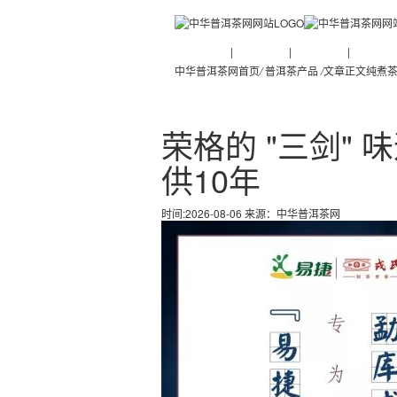
普洱茶新闻
|
普洱茶知识
|
普洱茶文化
|
普洱茶人
中华普洱茶网首页
/
普洱茶产品
/
文章正文
纯煮茶
荣格的 "三剑" 味道
供10年
时间:2026-08-06 来源：
中华普洱茶网