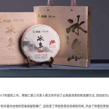
)" 在2017年震惊上市。荣毅仁第三代茶人君玉亭开创了云南普洱茶的新发酵方法, 到目前为止
。
茶叶和丰富内含物的完美保留和推广, 这改变了传统熟茶的风格和风味, 开启了熟悉的茶