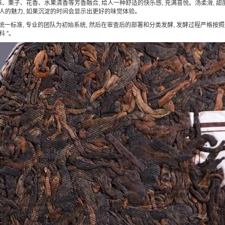
、栗子、花香、水果清香等芳香融合, 给人一种舒适的快乐感, 充满喜悦。汤柔滑, 甜度
迷人的魅力, 如果沉淀的时间会显示出更好的味觉体验。
, 统一标准, 专业的团队为初始系统, 然后在审查后的部署和分类发酵, 发酵过程严格按
 "。