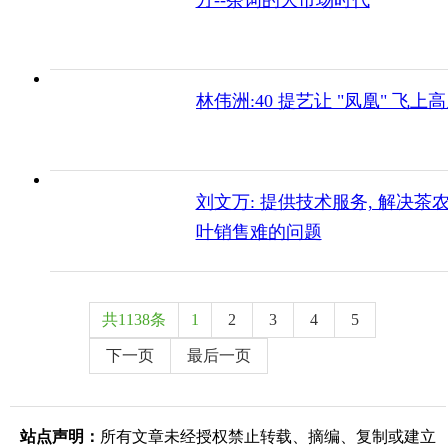
方--茶词的大市场时代
林伟洲:40 提艺让 "凤凰" 飞上
刘文万: 提供技术服务, 解决茶
叶销售难的问题
共1138条
1
2
3
4
5
下一页
最后一页
站点声明：
所有文章未经授权禁止转载、摘编、复制或建立