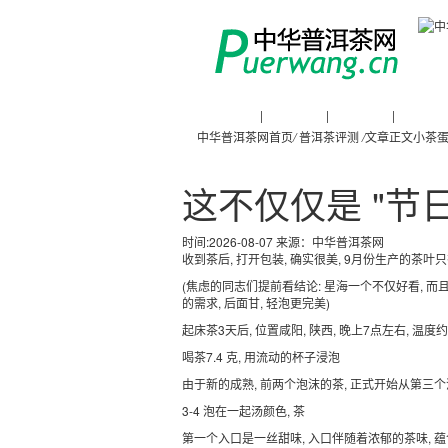
普洱茶新闻
|
普洱茶知识
|
普洱茶文化
|
普洱茶人
中华普洱茶网首页
/
普洱茶评测
/
文章正文
小茶蛋
这不仅仅是 "节
时间:2026-08-07 来源：
中华普洱茶网
收到茶后, 打开包装, 确实很美, 9月份生产的茶叶
(焦虑的同志们提前看结论: 星海一个不仅好看, 而
的需求, 后面甘, 轻泡更完美)
起床茶3天后, 位置咸阳, 陕西, 晚上7点左右, 温
喝茶7.4 克, 用流动的杯子浸泡
由于新的成熟, 前两个泡沫的茶, 正式开始从第三
3-4 泡在一起汤颜色, 茶
第一个入口是一丝甜味, 入口伴随着浓郁的茶味, 