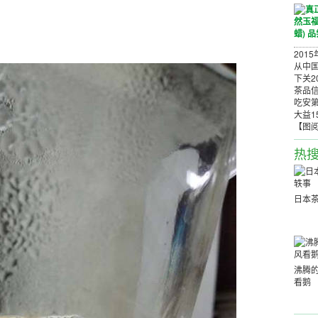
201
从中
下关2
茶品信
吃安第
大益1
【图
热
日本
沸腾的
看鹅