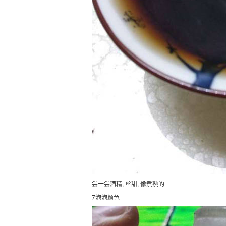
尝一尝酒精, 丝甜, 像煮熟的
7泡泡颜色