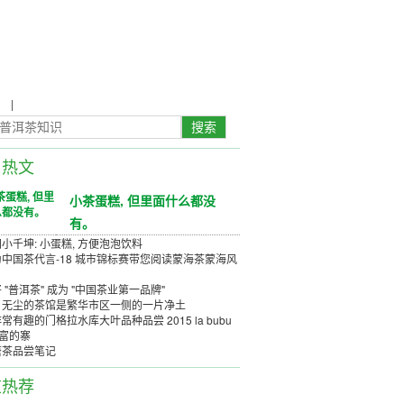
农
|
茶具茶几
日热文
小茶蛋糕, 但里面什么都没
有。
小千坤: 小蛋糕, 方便泡泡饮料
中国茶代言-18 城市锦标赛带您阅读蒙海茶蒙海风
 "普洱茶" 成为 "中国茶业第一品牌"
、无尘的茶馆是繁华市区一侧的一片净土
常有趣的门格拉水库大叶品种品尝 2015 la bubu
丰富的寨
唐茶品尝笔记
道热荐