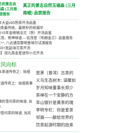
真正的景志自然玉福森 (三月
南蜡) 品尝报告
5年大益v93熟茶开汤品鉴
国茶最传统、最质朴的祝福中
015年金榜销法沱（熟）开汤品鉴
茂，男神味道.---信茂堂（布朗金兰）品鉴报告
一, 八达通馆黎明普埃尔试演报告
501批勐海沱茶开汤
阅】润元昌金星迷你小沱开汤
搜风向标
思茅（普洱）古茶的
第一人：何仕华
义乌生态树木: 温暖如
茶道传奇之：始祖轶事
玉, 细腻如丝
岁月知味董事长郑少
烘：做纯正易武标杆
茶禅在一个安静的方
品牌
式
军山银针是黄茶的瑰
宝, 以色泽、香、味、
李明专栏：你是爱茶
雪问茶的味道, 当风
形而闻名
本身，还是一种可能
祁眉——献给世界的
的期许？
红色国礼
饮茶起源时期的由来