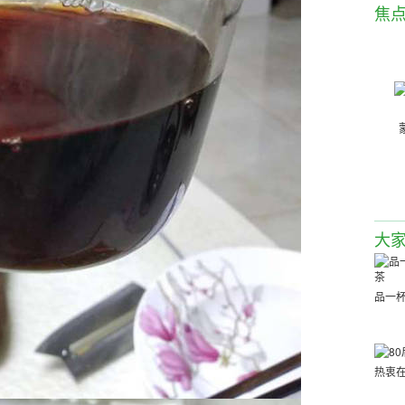
焦
大
品一
热衷