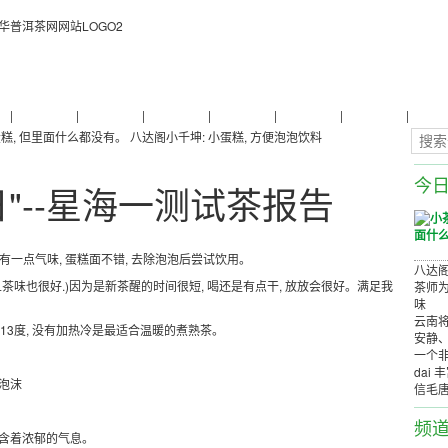
物
|
普洱茶养生
|
普洱茶品牌
|
普洱茶评测
|
普洱茶产品
|
普洱茶减肥
|
普洱茶美容
|
茶商茶
糕, 但里面什么都没有。
八达阁小千坤: 小蛋糕, 方便泡泡饮料
今
日"--星海一测试茶报告
只有一点气味, 蛋糕面不错, 去除泡泡后尝试饮用。
八达阁
且茶味也很好.)因为是新茶醒的时间很短, 喝还是有点干, 放放会很好。满足我
茶师为
味
云南将
度约13度, 没有加热冷是最适合温暖的煮熟茶。
安静
一个非
dai 
个泡沫
信毛
频
蕴含着浓郁的气息。