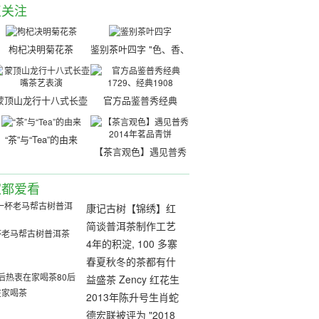
点关注
枸杞决明菊花茶
鉴别茶叶四字 "色、香、
味、形"
蒙顶山龙行十八式长壶
官方品鉴普秀经典
嘴茶艺表演
1729、经典1908
“茶”与“Tea”的由来
【茶言观色】遇见普秀
2014年茗品青饼
家都爱看
康记古树【锦绣】红
茶品评，内外兼修的
简谈普洱茶制作工艺
杯老马帮古树普洱茶
精致
中的“拼配”与“发酵”
4年的积淀, 100 多寨
子, 世界的花朵将绽
春夏秋冬的茶都有什
80后
放!
么特点？
益盛茶 Zency 红花生
在家喝茶
产商获赔
2013年陈升号生肖蛇
饼开汤品鉴
德宏联被评为 "2018