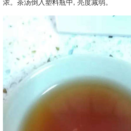
浓。茶汤倒入塑料瓶中, 亮度减弱。