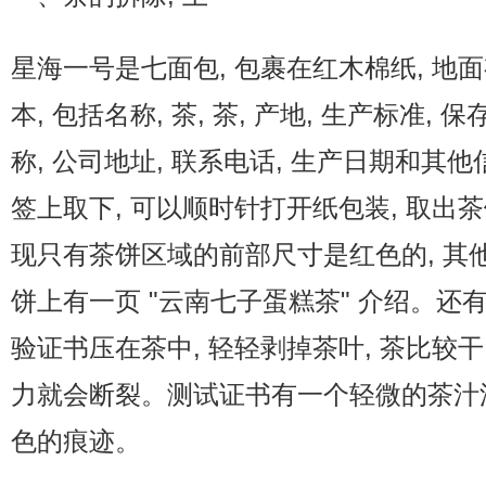
普洱茶评测
星海一号是七面包, 包裹在红木棉纸, 地
普洱茶产品
本, 包括名称, 茶, 茶, 产地, 生产标准, 
普洱茶减肥
称, 公司地址, 联系电话, 生产日期和其
签上取下, 可以顺时针打开纸包装, 取出茶饼
普洱茶美容
现只有茶饼区域的前部尺寸是红色的, 其
茶商茶农
饼上有一页 "云南七子蛋糕茶" 介绍。还
茶具茶几
验证书压在茶中, 轻轻剥掉茶叶, 茶比较干,
力就会断裂。测试证书有一个轻微的茶汁浸
色的痕迹。