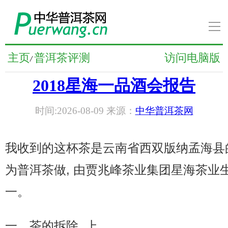
导
航
普洱茶新闻
主页
普洱茶评测
访问电脑版
/
2018星海一品酒会报告
普洱茶知识
时间:2026-08-09 来源：
中华普洱茶网
普洱茶文化
普洱茶人物
我收到的这杯茶是云南省西双版纳孟海县
为普洱茶做, 由贾兆峰茶业集团星海茶业
普洱茶养生
一。
普洱茶品牌
一、茶的拆除, 上