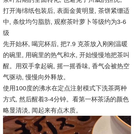
打开海绵纸包装后, 表面金黄明显, 茶饼紧绷适
中, 条纹均匀脂肪, 观察茶叶萝卜等级约为3-6
级
先开始杯, 喝完杯后, 把7.9 克茶放入刚刚温暖
的碗里, 用碗里的热气和水, 开始慢慢地把茶叫
醒。用双手拿起碗, 摇一摇香味, 香气会被热空
气驱动, 慢慢向外释放。
使用100度的沸水在定点注射模式下洗茶两种
方式, 然后醒着3-4分钟。看第一杯茶汤的颜色
略显清淡, 闻起来有点木质。