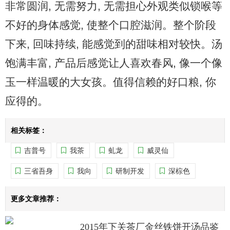
非常圆润, 无需努力, 无需担心外观类似锁喉等
不好的身体感觉, 使整个口腔滋润。整个阶段
下来, 回味持续, 能感觉到的甜味相对较快。汤
饱满丰富, 产品后感觉让人喜欢春风, 像一个像
玉一样温暖的大女孩。值得信赖的好口粮, 你
应得的。
相关标签：
吉普号
我茶
虬龙
威灵仙
三省吾身
我向
研制开发
深棕色
更多文章推荐：
2015年下关茶厂金丝铁饼开汤品鉴