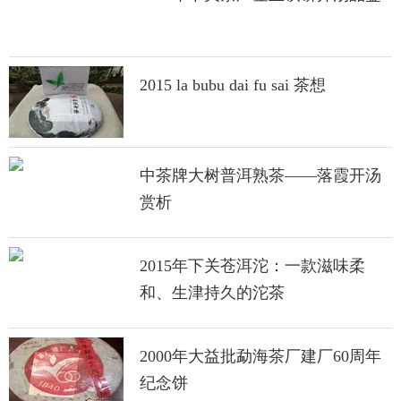
2015 la bubu dai fu sai 茶想
中茶牌大树普洱熟茶——落霞开汤
赏析
2015年下关苍洱沱：一款滋味柔
和、生津持久的沱茶
2000年大益批勐海茶厂建厂60周年
纪念饼