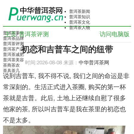
普洱茶新闻
普洱茶知识
普洱茶文化
普洱茶人物
普洱茶养生
主页
普洱茶评测
访问电脑版
/
普洱茶品牌
普洱茶评测
初恋和吉普车之间的纽带
普洱茶产品
普洱茶减肥
普洱茶美容
时间:2026-08-08 来源：
中华普洱茶网
茶商茶农
茶具茶几
说到吉普车, 我不得不说, 我们之间的命运是非
常深刻的。生活正式进入茶圈, 购买的第一杯
茶就是吉普。此后, 土地上还继续自慰了很多
他家的茶, 所以叫吉普车是我在茶里的初恋也
不是太多。