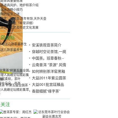
选配茶具重要标准
用茶道具风炉、地炉和茶介绍
壶出水流畅小技巧
紫陶的窑变之谜
欣赏：百果壶,连年有馀,天外天壶
泥料的紫砂壶（非常详细）
具从古人工艺及历史文化发展
搜风向标
安溪铁观音茶简介
喝这几款茶最养生
穿越时空论茶馆,一阕
宋词饮春秋
中国茶。班章春秋--
茶春秋产品
云南普洱 "茶源" 风情
在上海豫园揭幕
如何辨别茶洋窑黑釉
盏与建盏
大益2011年紫云圆茶
细腻柔软，茶叶
芽叶朵朵，亭亭
开汤品鉴
大益001批宫廷臻品
黑茶”杯第五届全国茶
理人高峰论坛精彩集萃
熟茶开汤
香甜细腻“缘字茶”
新
点关注