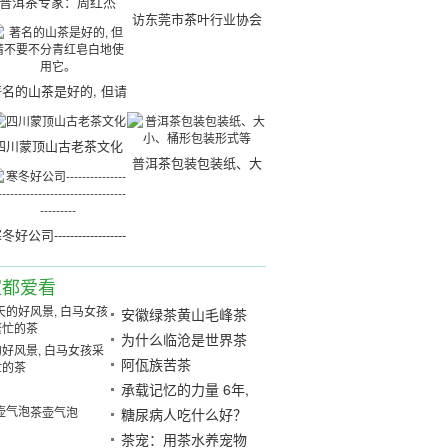
普洱茶专家：周红杰
访东莞市茶叶行业协会
副会长黄志芳
名的山茶是好的, 但请
不要不分青红皂白地使
用它。
四川蒙顶山古老茶文化
普洱茶包装包装纸、大
小、桶形包装形式等
冬好公司------------------
--------------------------------
------
家都爱看
安徽绿茶黄山毛峰茶
简介
为什么临沧是世界茶
好风景, 白马女孩采
基因池？
阿佤族苦茶
忙的茶
承载记忆的力量 6年,
茶壶气泡
双陈普 "2012 龙腾府
糖尿病人吃什么好？
保湿" 的口味如何转
安化黑茶
茶宠：用茶水养宠物