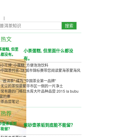
农
|
茶具茶几
日热文
小茶蛋糕, 但里面什么都没
有。
小千坤: 小蛋糕, 方便泡泡饮料
中国茶代言-18 城市锦标赛带您阅读蒙海茶蒙海风
 "普洱茶" 成为 "中国茶业第一品牌"
、无尘的茶馆是繁华市区一侧的一片净土
常有趣的门格拉水库大叶品种品尝 2015 la bubu
丰富的寨
唐茶品尝笔记
道热荐
紫砂壶茶垢到底能不能留？