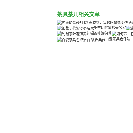
茶具茶几相关文章
细数明代紫砂壶名家
纯锡茶叶罐保养
白瓷茶具色泽洁白