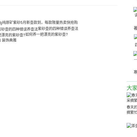
纯原矿紫砂5月新壶款到，每款限量热卖快抢购
著
紫砂壶的四种错误养壶法
如何养一把漂亮的紫砂壶?
 装饰典雅
寒
--
大
春天的
摘繁