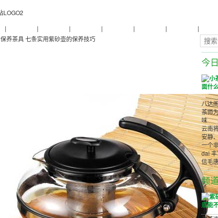
物
|
普洱茶养生
|
普洱茶品牌
|
普洱茶评测
|
普洱茶产品
|
普洱茶减肥
|
普洱茶美容
|
茶商茶
确保养茶具
七条实用紫砂壶的保养技巧
今
八达阁
茶师为
味
云南将
安静
一个非
dai 
信毛
频