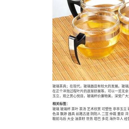
玻璃茶具；在现代，玻璃器皿有较大的发展。玻璃
在正个冲泡过程叶片的逐渐舒展等，可以一览无余
玉立，观之赏心悦目，玻璃杯价廉物美，深受广大
相关标签：
玻璃
玻璃杯
茶叶
茶汤
艺术欣赏
可塑性
亭亭玉立
色泽
飘渺
器具
丝路古道
阴阳人
二宫
仲裁
重臣
洋
鞍前马后
大全
油茶籽
世务
塔巴
多花
海外华人
经