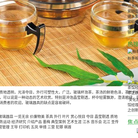
泡茶
烧水
紫砂
建水
紫砂壶
各种
锡茶
热
秋季
质地透明，光泽夺目，外行可塑性大，广泛。玻璃杯泡茶，茶汤的鲜艳色泽，茶叶的
，可以说是一种动态的艺术欣赏。特别是冲泡晶莹剔透，杯中轻雾飘渺，澄清碧绿，
“安化
消费者的欢迎。玻璃器具的缺点是容易破碎。
馆经
之创
玻璃器皿
一览无余
价廉物美
茶具
外行
叶片
赏心悦目
夺目
晶莹剔透
质地
焦
务运动
经济研究
介绍产品
墨梅
典型案例
艺术生涯
江水
音乐会
北江
圣传
营管理
王导
打印机
五凤
举措
三营
犯罪
祸首