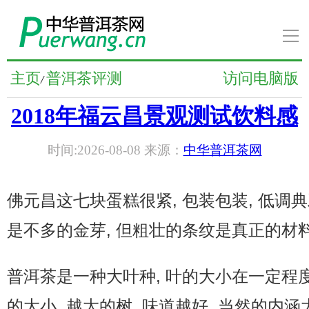
导
航
普洱茶新闻
主页
普洱茶评测
访问电脑版
/
2018年福云昌景观测试饮料感
普洱茶知识
时间:2026-08-08 来源：
中华普洱茶网
普洱茶文化
普洱茶人物
佛元昌这七块蛋糕很紧, 包装包装, 低调
是不多的金芽, 但粗壮的条纹是真正的材
普洱茶养生
普洱茶是一种大叶种, 叶的大小在一定程
普洱茶品牌
的大小, 越大的树, 味道越好, 当然的内涵