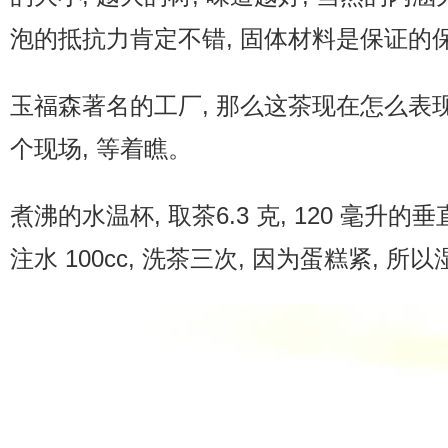
普洱茶评测
泡的抵抗力肯定不错, 固体材料是保证的保
普洱茶产品
玉福森著名的工厂, 那么这茶现在怎么表
普洱茶减肥
个现场, 等着瞧。
普洱茶美容
煮沸的水温杯, 取茶6.3 克, 120 毫升的
注水 100cc, 洗茶三次, 因为蛋糕紧, 所
茶商茶农
茶具茶几