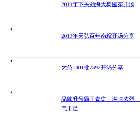
2014年下关勐海大树圆茶开汤
2013年天弘百年南糯开汤分享
大益1401批7592开汤分享
品陈升号霸王青饼：滋味浓烈、
气十足
2008年陈升号国色天香普洱茶