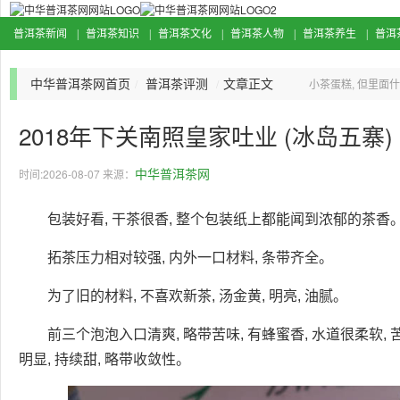
普洱茶新闻
普洱茶知识
普洱茶文化
普洱茶人物
普洱茶养生
普洱
|
|
|
|
|
中华普洱茶网首页
普洱茶评测
文章正文
/
/
小茶蛋糕, 但里面
泡饮料
2018年下关南照皇家吐业 (冰岛五寨
中华普洱茶网
时间:2026-08-07 来源：
包装好看, 干茶很香, 整个包装纸上都能闻到浓郁的茶香
拓茶压力相对较强, 内外一口材料, 条带齐全。
为了旧的材料, 不喜欢新茶, 汤金黄, 明亮, 油腻。
前三个泡泡入口清爽, 略带苦味, 有蜂蜜香, 水道很柔软,
明显, 持续甜, 略带收敛性。