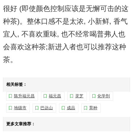
很好 (即使颜色控制应该是无懈可击的这
种茶)。整体口感不是太浓, 小新鲜, 香气
宜人, 不喜欢重味, 也不经常喝普弗人也
会喜欢这种茶;新进入者也可以推荐这种
茶。
相关标签：
陈升福元昌
福元昌
灵芝
化学剂
地级市
巴达山
成品
育种
更多文章推荐：