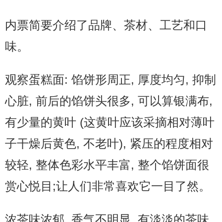
内票简要介绍了品牌、茶材、工艺和口
味。
观察蛋糕面: 馅饼形周正, 厚度均匀, 抑制
心脏, 前后的馅饼头很多, 可以算银满布,
有少量的黄叶 (这黄叶应该采摘相对薄叶
子干燥后黄色, 不老叶), 紧压的程度相对
较轻, 整体色彩水平丰富, 整个馅饼面很
赏心悦目;让人们非常喜欢它一目了然。
浓茶味浓郁, 香气不明显, 有淡淡的茶味