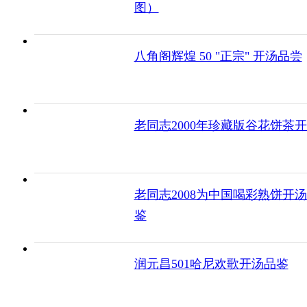
图）
八角阁辉煌 50 "正宗" 开汤品尝
老同志2000年珍藏版谷花饼茶
老同志2008为中国喝彩熟饼开
鉴
润元昌501哈尼欢歌开汤品鉴