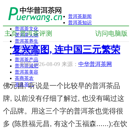
普洱茶新闻
普洱茶知识
普洱茶文化
主页
普洱茶评测
访问电脑版
/
普洱茶人物
普洱茶养生
复兴高图, 连中国三元繁荣
普洱茶品牌
普洱茶评测
普洱茶产品
时间:2026-08-09 来源：
中华普洱茶网
普洱茶减肥
普洱茶美容
茶商茶农
佛元昌, 听说是一个比较早的普洱茶品
茶具茶几
牌, 以前没有仔细了解过, 也没有喝过这
个品牌。用这三个字的普洱茶也觉得很
多 (陈胜福元昌, 有这个玉福森......);在饮