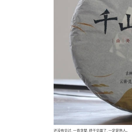
还没有见过, 一直贪婪, 终于见面了, 一定是熟人。