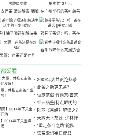
支莲茶 清热解毒 咽喉
在广州举行的茶叶慈善
肿痛功效
拍卖共13万元
茶叶除了喝还能解决生
郭芬学茶记：听，茶在
活中的不少问题？
说话 ||美女习茶
看季节喝什么茶最适合
吴疆：存茶还是存炸
弹？
家都爱看
2009年大益贡沱熟茶
开汤
此茶之后更无茶？
力量，共推云南茶产业
「情系天雄原创一等
佤族茶俗:竹筒茶/苦茶
发展！
奖文章哦」
经典品鉴|特点鲜明的
布朗大树茶润元昌
陆羽《茶经》解读之7
201千山润
天赐天下茶源: 少林禅
】2014年下关宝焰
茶入茶城
“重走茶叶之路”驼队
开汤
近日向青城进发
饮茶歌诮崔石使君