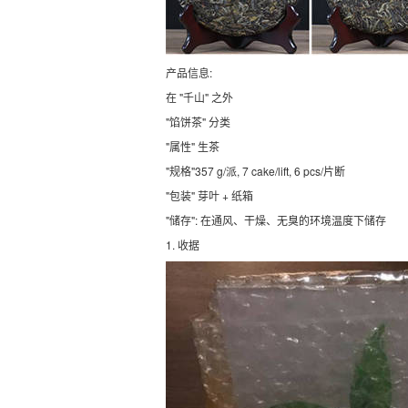
产品信息:
在 "千山" 之外
"馅饼茶" 分类
"属性" 生茶
"规格"357 g/派, 7 cake/lift, 6 pcs/片断
"包装" 芽叶 + 纸箱
"储存": 在通风、干燥、无臭的环境温度下储存
1. 收据