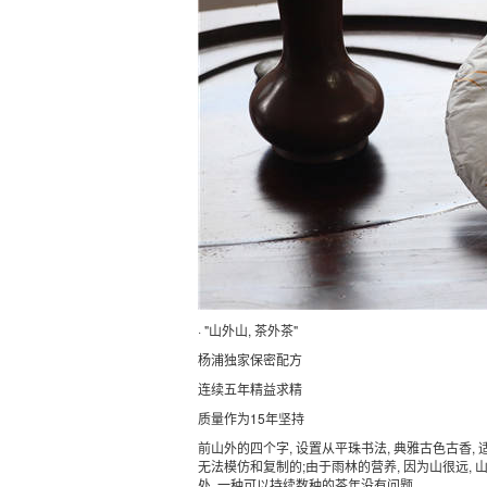
· "山外山, 茶外茶"
杨浦独家保密配方
连续五年精益求精
质量作为15年坚持
前山外的四个字, 设置从平珠书法, 典雅古色古香, 适
无法模仿和复制的;由于雨林的营养, 因为山很远, 山, 
处, 一种可以持续数种的茶年没有问题。