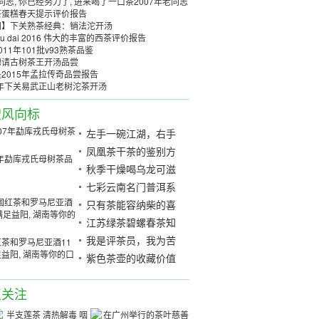
 同志, 你已经努力了, 进来喝了一口茶2007年老同志
茶蛋糕春天提示评价报告
阅】下关熟茶经典：销法沱开汤
ubu dai 2016 伟大的丰富的西茶评价报告
011年101批v93熟茶品鉴
聘请古树茶王开汤品尝
2015年孟拉传奇品尝报告
1年下关易武正山老树沱茶开汤
搜风向标
左手一碗江湖，右手
一碗仙影
凤凰茶干茶的鉴别方
7年勐库戎氏母树茶品
法
秋季干燥喝乌龙可滋
阴润肺功效
七彩云南名门普洱系
列玫瑰熟茶开汤
只有茶能容纳柴的喜
悦
江苏绿茶碧螺春茶知
识文化
我是评茶员，我为苦
茶和罗马尼亚酒11
益阳, 湖南等你的口
涩代
紫色茶壶的收藏价值
及维护方法介绍
点关注