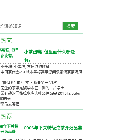
农
|
茶具茶几
日热文
小茶蛋糕, 但里面什么都没
有。
小千坤: 小蛋糕, 方便泡泡饮料
中国茶代言-18 城市锦标赛带您阅读蒙海茶蒙海风
 "普洱茶" 成为 "中国茶业第一品牌"
、无尘的茶馆是繁华市区一侧的一片净土
常有趣的门格拉水库大叶品种品尝 2015 la bubu
丰富的寨
唐茶品尝笔记
道热荐
2006年下关特级沱茶开汤品鉴