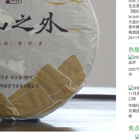
你好,
生态
【图
la b
大益2
青年
喝酒是
201
热
200
评
中国红
月满足
味
焦