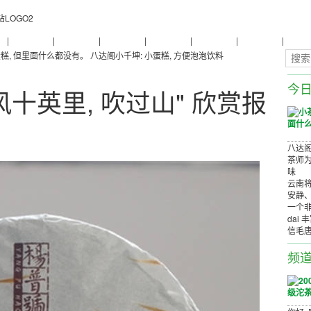
物
|
普洱茶养生
|
普洱茶品牌
|
普洱茶评测
|
普洱茶产品
|
普洱茶减肥
|
普洱茶美容
|
茶商茶
糕, 但里面什么都没有。
八达阁小千坤: 小蛋糕, 方便泡泡饮料
今
春风十英里, 吹过山" 欣赏报
八达阁
茶师为
味
云南将
安静
一个非
dai 
信毛
频