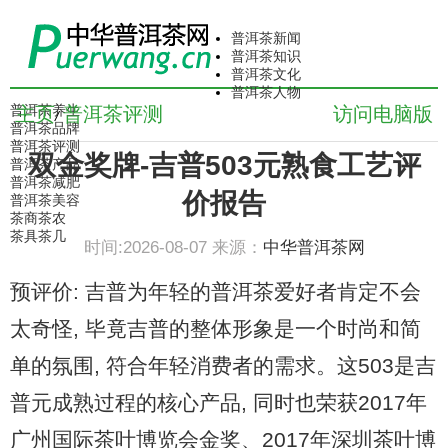
普洱茶新闻
普洱茶知识
普洱茶文化
普洱茶人物
普洱茶养生
主页
普洱茶评测
访问电脑版
/
普洱茶品牌
普洱茶评测
双金奖牌-吉普503元熟食工艺评
普洱茶产品
普洱茶减肥
价报告
普洱茶美容
茶商茶农
茶具茶几
时间:2026-08-07 来源：
中华普洱茶网
预评价: 吉普为年轻的普洱茶爱好者肯定不会
太奇怪, 毕竟吉普的整体形象是一个时尚和简
单的氛围, 符合年轻消费者的需求。这503是吉
普元成熟过程的核心产品, 同时也荣获2017年
广州国际茶叶博览会金奖、2017年深圳茶叶博