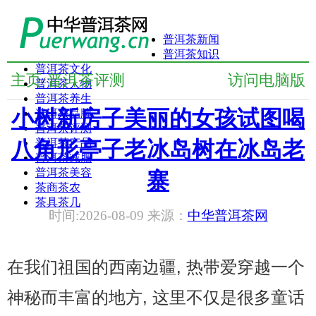
普洱茶新闻
普洱茶知识
普洱茶文化
主页
普洱茶评测
访问电脑版
/
普洱茶人物
普洱茶养生
小树新房子美丽的女孩试图喝
普洱茶品牌
普洱茶评测
八角形亭子老冰岛树在冰岛老
普洱茶产品
普洱茶减肥
普洱茶美容
寨
茶商茶农
茶具茶几
时间:2026-08-09 来源：
中华普洱茶网
在我们祖国的西南边疆, 热带爱穿越一个
神秘而丰富的地方, 这里不仅是很多童话