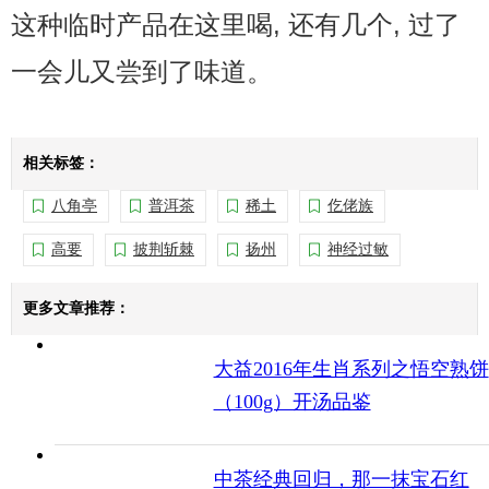
这种临时产品在这里喝, 还有几个, 过了
一会儿又尝到了味道。
相关标签：
八角亭
普洱茶
稀土
仡佬族
高要
披荆斩棘
扬州
神经过敏
更多文章推荐：
大益2016年生肖系列之悟空熟饼
（100g）开汤品鉴
中茶经典回归，那一抹宝石红