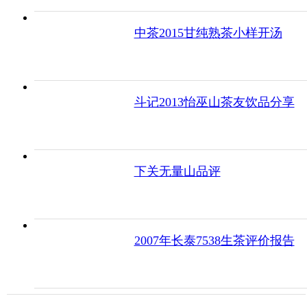
中茶2015甘纯熟茶小样开汤
斗记2013怡巫山茶友饮品分享
下关无量山品评
2007年长泰7538生茶评价报告