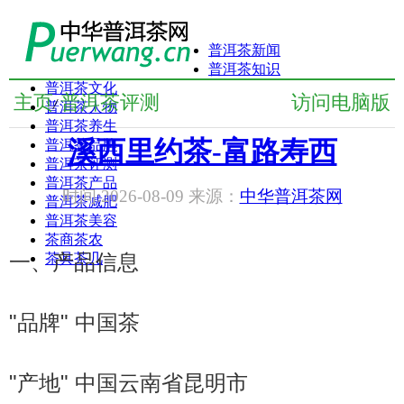
普洱茶新闻
普洱茶知识
普洱茶文化
主页
普洱茶评测
访问电脑版
/
普洱茶人物
普洱茶养生
溪西里约茶-富路寿西
普洱茶品牌
普洱茶评测
普洱茶产品
时间:2026-08-09 来源：
中华普洱茶网
普洱茶减肥
普洱茶美容
茶商茶农
一、产品信息
茶具茶几
"品牌" 中国茶
"产地" 中国云南省昆明市