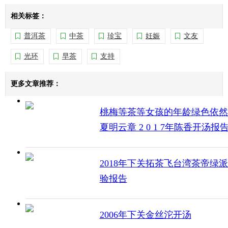
相关标签：
普洱茶
中茶
珍宝
妊娠
文友
光环
早茶
支持
更多文章推荐：
桃梅等茶等女孩的年龄绿色依然
夏明云章 2 0 1 7年陈香开汤报
2018年下关拓茶飞台湾茶帝绿
验报告
2006年下关金丝沱开汤