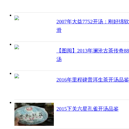
2007年大益7752开汤：刚好绵
滑
【图阅】2013年澜沧古茶传奇8
汤
2016年里程碑普洱生茶开汤品鉴
2015下关六星孔雀开汤品鉴