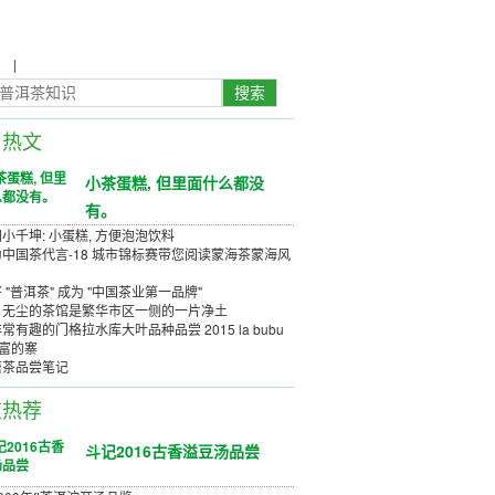
农
|
茶具茶几
日热文
小茶蛋糕, 但里面什么都没
有。
小千坤: 小蛋糕, 方便泡泡饮料
中国茶代言-18 城市锦标赛带您阅读蒙海茶蒙海风
 "普洱茶" 成为 "中国茶业第一品牌"
、无尘的茶馆是繁华市区一侧的一片净土
常有趣的门格拉水库大叶品种品尝 2015 la bubu
丰富的寨
唐茶品尝笔记
道热荐
斗记2016古香溢豆汤品尝