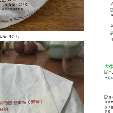
。已经一年多了。
大
民的
澜沧
品鉴