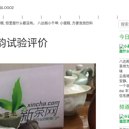
物
|
普洱茶养生
|
普洱茶品牌
|
普洱茶评测
|
普洱茶产品
|
普洱茶减肥
|
普洱茶美容
|
茶商茶
糕, 但里面什么都没有。
八达阁小千坤: 小蛋糕, 方便泡泡饮料
今
韵试验评价
八达阁
茶师为
味
云南将
安静
一个非
dai 
信毛
频