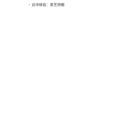
脱生津，安神益智功
对冲体验：茶艺师眼
效
中的中茶紫茗红茶