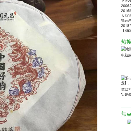
下关2
200
201
大益“
福元昌
201
【图
热
电脑
你以
实是
焦