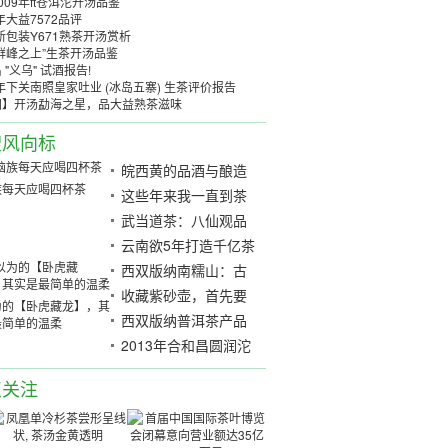
009年ft苍洱沱开汤品鉴
6年大益7572品评
6新包装Y671熟茶开汤赏析
群峰之上”生茶开汤品鉴
 "义乌" 试酒报告!
8年下关南照皇家吐业 (冰岛五寨) 生茶评价报告
阅】开汤勐海之星，品大益熟茶滋味
搜风向标
皖西黄的品酒与酿造
族每天应喝四杯茶
这些年来我一直到茶
山古茶-小孟歌茶
武当道茶：八仙观品
茶观道
云南欲5年打造千亿茶
产业，增加茶种植面
西双版纳南糯山：古
积，规划新旅游路线
茶树飘香致民富，生
收藏紫砂壶，首先要
为的【卧虎藏龙】，其
态家园共爱护
懂紫砂、懂工艺、懂
西双版纳普洱茶产品
最简单的温柔
审美
深受广州客商青睐
2013年合和昌圆润沱
茶开汤品鉴
点关注