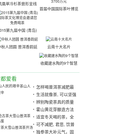
凤凰单冷杉茶尝形呈线
首届中国国际茶叶博览
状, 茶汤金黄透明
会闭幕意向营业额达35
亿3700万元
2015第九届中国 (青岛)
国际茶文化博览会邀请
您免费喝茶
中秋人团圆 普洱香韵延
云南十大名片
收藏建水陶的9个智慧
家都爱看
茶山人
怎样喝普洱茶减肥最
艰辛
快?
生活就像茶, 可以坚强
优雅
辨别陶瓷茶具的质量
闻其声与观其色
霍山黄花芽酿造方法
介绍
适宜冬天喝的茶，全
在这里！
可不减肥, 君悲, 饮普
古茶大雪山普洱茶开汤
洱茶试
独参茶大补元气，固