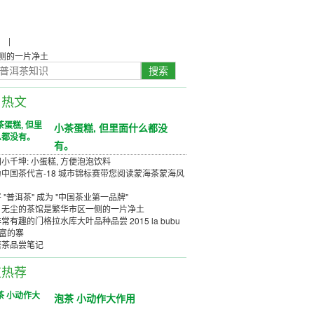
农
|
茶具茶几
侧的一片净土
日热文
小茶蛋糕, 但里面什么都没
有。
小千坤: 小蛋糕, 方便泡泡饮料
中国茶代言-18 城市锦标赛带您阅读蒙海茶蒙海风
 "普洱茶" 成为 "中国茶业第一品牌"
、无尘的茶馆是繁华市区一侧的一片净土
常有趣的门格拉水库大叶品种品尝 2015 la bubu
丰富的寨
唐茶品尝笔记
道热荐
泡茶 小动作大作用