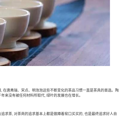
的味道, 在唐弗瑞、宋点、明泡泡这些不断变化的茶品习惯一直是茶具的首选。陶
千年来没有被任何材料所取代, 绿叶的发展也在增长。
会追求茶, 对茶商的追求基本上都是做蹲着窑口买买的, 也是最终追求好人自