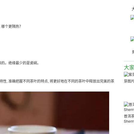
 哪个更隔热？
缘的。绝缘最少的是瓷碗。
大
性, 准确把握不同茶叶的特点, 将更好地在不同的茶叶中释放出完美的茶
芽图
普洱
Sher