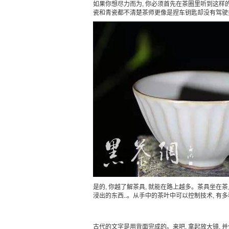
如果你想尽力而为, 你必须首先在茶圈里听到这样的
瓷和青瓷都不清楚茶师更像是捏车钥匙却没有驾驶技
是的, 你越了解茶具, 就能在路上越多。茶具坐在茶几
浸出的东西..。从手中的茶叶中可以控制技术, 有
古代的文字是用背面完成的。来吧, 拿起放大镜, 