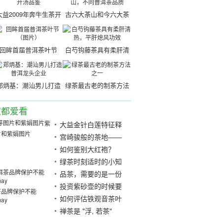
大益2009年奔牛生茶开
古六大茶山和今六大茶
汤品鉴
山，不同普洱茶品质
回眸首届普洱茶叶节
白芍钩藤茶具有柔肝清
（图片）
热，平肝熄风功效
郑炳基：潮汕男儿打造
绿茶最古老的制茶方法
普洱龙头企业
之一
家都爱看
紫
大益金针白莲特征释
片和紫娟图片
义
宫崎骏般的茶地——
薄荷塘
如何鉴别大红袍？
绿茶时刻适时的小知
识
品茶，需要的是一份
耐心!
投资紫砂壶的时候要
茶品牌保护不能
注意了
如何评估铁观音茶叶
may
的价格及好茶方法？
禅茶是 "浮, 若茶"