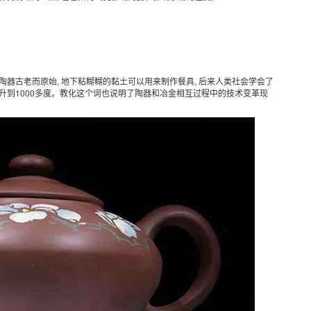
 陶器古老而原始, 地下粘糊糊的黏土可以用来制作餐具, 后来人类社会学会了
上升到1000多度。教化这个词也说明了陶器和冶金相互过程中的技术变革现