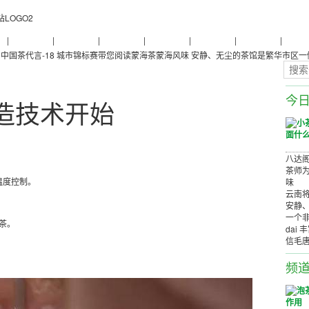
物
|
普洱茶养生
|
普洱茶品牌
|
普洱茶评测
|
普洱茶产品
|
普洱茶减肥
|
普洱茶美容
|
茶商茶
中国茶代言-18 城市锦标赛带您阅读蒙海茶蒙海风味
安静、无尘的茶馆是繁华市区一
今
造技术开始
八达阁
茶师为
温度控制。
味
云南将
安静
一个非
泡茶。
dai 
信毛
频