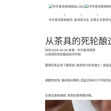
普洱茶新闻
|
普洱茶知识
|
普洱茶文化
|
普洱茶人
中华普洱茶网首页
/
普洱茶文化
/
文章正文
茶师为
从茶具的死轮酿
时间:2026-08-08 来源：
中华普洱茶网
从茶具的死轮酿造技术开始
要使好茶必须了解茶具, 制茶技巧的关键之一就是
瓷散热较快, 紫砂相对隔热, 因此也有利于不同的
生茶应使用瓷碗, 熟茶应使用紫砂锅。