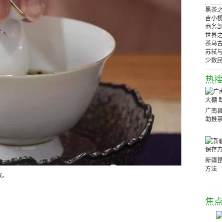
黑茶
吉小
商务
世界
茶马
苏轼
少数
热
广南
助推
新疆
方法
放。
焦
。