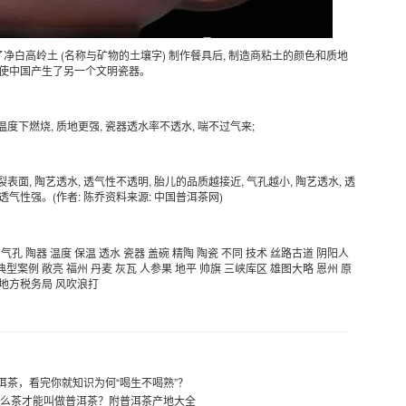
净白高岭土 (名称与矿物的土壤字) 制作餐具后, 制造商粘土的颜色和质地
 使中国产生了另一个文明瓷器。
度下燃烧, 质地更强, 瓷器透水率不透水, 喘不过气来;
面, 陶艺透水, 透气性不透明, 胎儿的品质越接近, 气孔越小, 陶艺透水, 透
 透气性强。(作者: 陈乔资料来源:
中国
普洱茶网
)
气孔
陶器
温度
保温
透水
瓷器
盖碗
精陶
陶瓷
不同
技术
丝路古道
阴阳人
典型案例
敞亮
福州
丹麦
灰瓦
人参果
地平
帅旗
三峡库区
雄图大略
恩州
原
地方税务局
风吹浪打
洱茶，看完你就知识为何“喝生不喝熟”？
么茶才能叫做普洱茶？附普洱茶产地大全