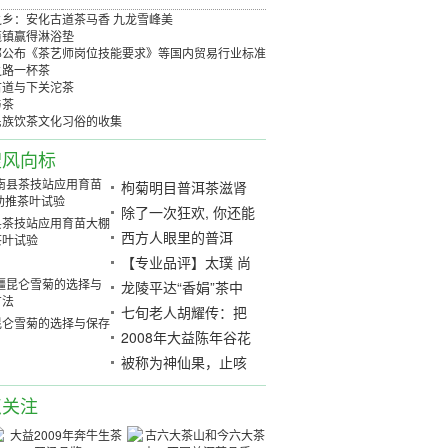
之乡：安化古道茶马香 九龙雪峰美
榄镇赢得淋浴垫
部公布《茶艺师岗位技能要求》等国内贸易行业标准
之路一杯茶
古道与下关沱茶
与茶
民族饮茶文化习俗的收集
搜风向标
枸菊明目普洱茶滋肾
养肝，清肝明目功效
除了一次狂欢, 你还能
县茶技站应用育苗大棚
在丽江做什么？
西方人眼里的普洱
茶叶试验
【专业品评】太璞 尚
冠生态老班章
龙陵平达“香娟”茶中
翘楚
七旬老人胡耀传：把
昆仑雪菊的选择与保存
古田茶歌“唱”到央视
2008年大益陈年谷花
茶秋香青饼开汤
被称为神仙果，止咳
通便一杯茶就行
点关注