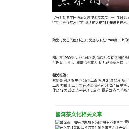
汉唐时期的中国冶炼金属技术越来越完善, 在研究了
得到了更多的发展学, 聪明的大脑加上先进的技术,
陶瓷与瓷器的区别在于, 瓷器必须在1280度以上的温
陶艺零1280度以下也可以烧, 断裂后会看到洞的断裂表
气性弱, 上相反, 粗陶巴孔较大, 胎儿品质宽松透气,
相关标签：
紫砂壶
普洱茶
生茶
熟茶
上茶
普洱
朱泥
器具
技巧
二宫
仲裁
重臣
洋务运动
经济研究
介绍产品
墨梅
住民
宜居
茂密
人事经理
见证者
覆盖面
客气
内标
普洱茶文化相关文章
普
什