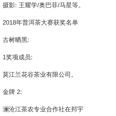
摄影: 王耀学/奥巴菲/马星等。
2018年普洱茶大赛获奖名单
古树晒黑:
1奖项成员:
莫江兰花谷茶业有限公司。
金牌 2:
澜沧江茶农专业合作社在邦宇