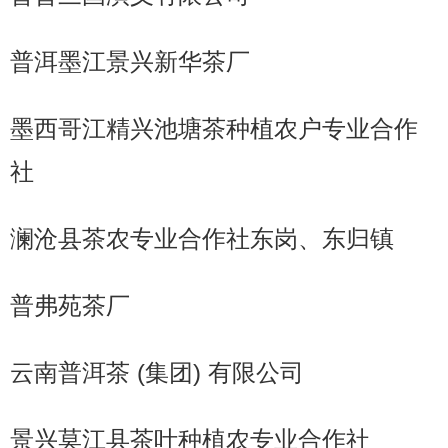
普洱墨江景兴新华茶厂
墨西哥江精兴池塘茶种植农户专业合作
社
澜沧县茶农专业合作社东岗、东归镇
普弗苑茶厂
云南普洱茶 (集团) 有限公司
景兴莫江县茶叶种植农专业合作社