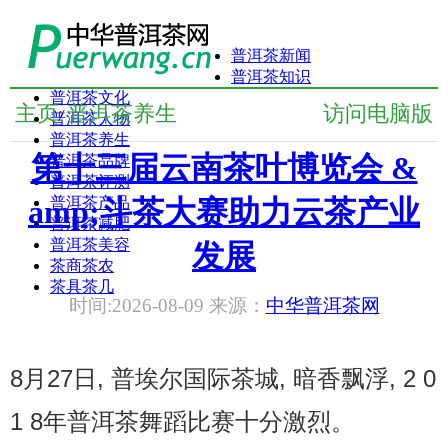
普洱茶新闻
普洱茶知识
普洱茶文化
主页
普洱茶养生
访问电脑版
/
普洱茶人物
普洱茶养生
第十三届云南茶叶博览会 &
普洱茶品牌
普洱茶评测
amp;斗茶大赛助力云茶产业
普洱茶产品
普洱茶减肥
普洱茶美容
发展
茶商茶农
茶具茶几
时间:2026-08-09 来源：
中华普洱茶网
8月27日, 普埃尔国际茶城, 暗香飘浮, 2 0
1 8年普洱茶舞蹈比赛十分激烈。