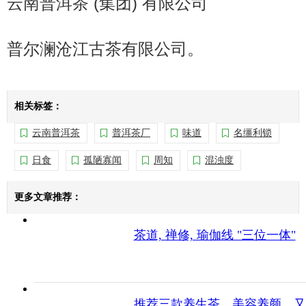
云南普洱茶 (集团) 有限公司
普尔澜沧江古茶有限公司。
相关标签：
云南普洱茶
普洱茶厂
味道
名缰利锁
日食
孤陋寡闻
周知
混浊度
更多文章推荐：
茶道, 禅修, 瑜伽线 "三位一体"
推荐三款养生茶，美容养颜，又