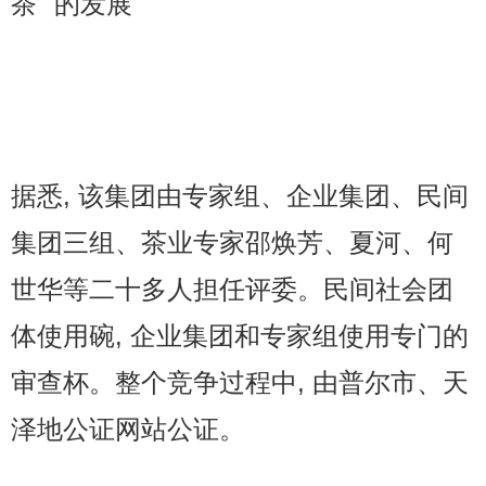
茶" 的发展
据悉, 该集团由专家组、企业集团、民间
集团三组、茶业专家邵焕芳、夏河、何
世华等二十多人担任评委。民间社会团
体使用碗, 企业集团和专家组使用专门的
审查杯。整个竞争过程中, 由普尔市、天
泽地公证网站公证。