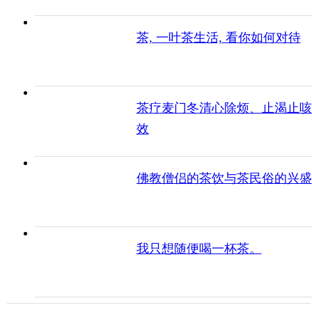
茶, 一叶茶生活, 看你如何对待
茶疗麦门冬清心除烦、止渴止咳
效
佛教僧侣的茶饮与茶民俗的兴盛
我只想随便喝一杯茶。