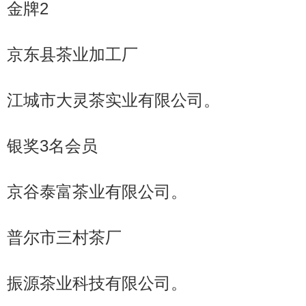
金牌2
京东县茶业加工厂
江城市大灵茶实业有限公司。
银奖3名会员
京谷泰富茶业有限公司。
普尔市三村茶厂
振源茶业科技有限公司。