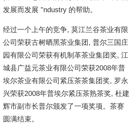
发展而发展 "ndustry 的帮助。
经过一个上午的竞争, 莫江兰谷茶业有限
公司荣获古树晒黑茶业集团, 普尔三国庄
园有限公司荣获有机制革茶业集团奖, 江
城县广益元茶业有限公司荣获2008年普
埃尔茶业有限公司紧压茶茶集团奖, 罗永
兴荣获2008年普埃尔紧压茶熟茶奖, 杜建
辉市副市长普尔颁发了一项奖项。茶赛
圆满结束。