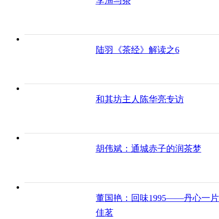
李渔与茶
陆羽《茶经》解读之6
和其坊主人陈华亮专访
胡伟斌：通城赤子的润茶梦
董国艳：回味1995——丹心一
佳茗