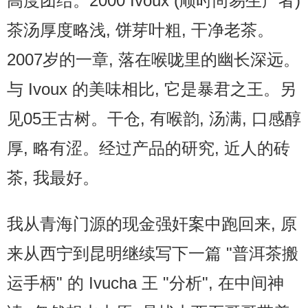
高度团结。2000 Ivoux (顺时尚易生产者)
茶汤厚度略浅, 饼芽叶粗, 干净老茶。
2007岁的一章, 落在喉咙里的幽长深远。
与 Ivoux 的美味相比, 它是暴君之王。另
见05王古树。干仓, 有喉韵, 汤满, 口感醇
厚, 略有涩。经过产品的研究, 近人的砖
茶, 我最好。
我从青海门源的现金强奸案中跑回来, 原
来从西宁到昆明继续写下一篇 "普洱茶搬
运手柄" 的 Ivucha 王 "分析", 在中间神