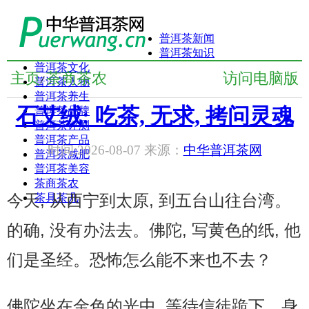
普洱茶新闻
普洱茶知识
普洱茶文化
主页
茶商茶农
访问电脑版
/
普洱茶人物
普洱茶养生
石艾绒: 吃茶, 无求, 拷问灵魂
普洱茶品牌
普洱茶评测
普洱茶产品
时间:2026-08-07 来源：
中华普洱茶网
普洱茶减肥
普洱茶美容
茶商茶农
今天, 从西宁到太原, 到五台山往台湾。
茶具茶几
的确, 没有办法去。佛陀, 写黄色的纸, 他
们是圣经。恐怖怎么能不来也不去？
佛陀坐在金色的光中, 等待信徒跪下。身