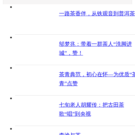
一路茶香伴，从铁观音到普洱茶
邬梦兆：带着一群茶人“洗脚进
城”，赞！
茶青典范，初心在怀—为优质“
青”点赞
七旬老人胡耀传：把古田茶
歌“唱”到央视