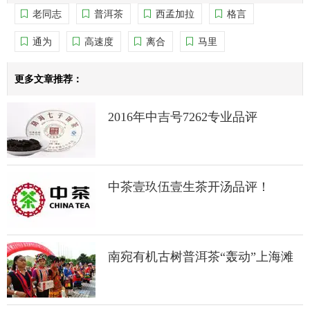
老同志
普洱茶
西孟加拉
格言
通为
高速度
离合
马里
更多文章推荐：
2016年中吉号7262专业品评
中茶壹玖伍壹生茶开汤品评！
南宛有机古树普洱茶“轰动”上海滩