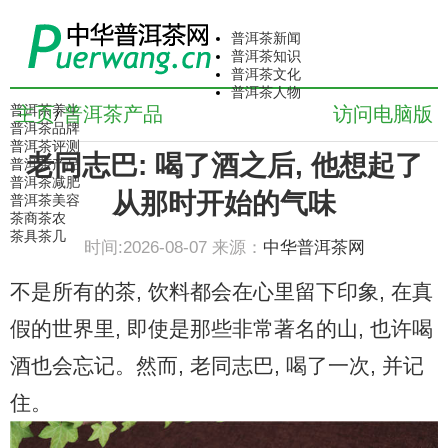
普洱茶新闻
普洱茶知识
普洱茶文化
普洱茶人物
普洱茶养生
主页
普洱茶产品
访问电脑版
/
普洱茶品牌
普洱茶评测
老同志巴: 喝了酒之后, 他想起了
普洱茶产品
普洱茶减肥
从那时开始的气味
普洱茶美容
茶商茶农
茶具茶几
时间:2026-08-07 来源：
中华普洱茶网
不是所有的茶, 饮料都会在心里留下印象, 在真
假的世界里, 即使是那些非常著名的山, 也许喝
酒也会忘记。然而, 老同志巴, 喝了一次, 并记
住。