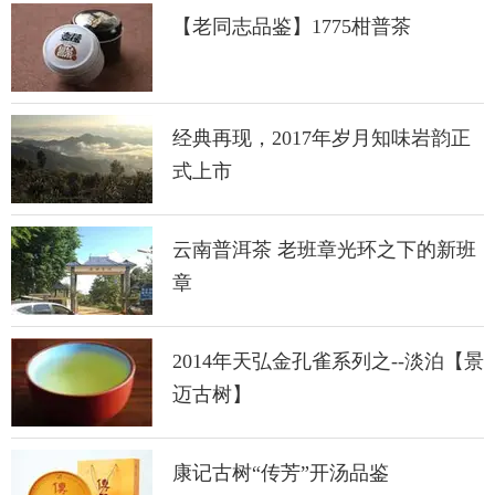
【老同志品鉴】1775柑普茶
经典再现，2017年岁月知味岩韵正
式上市
云南普洱茶 老班章光环之下的新班
章
2014年天弘金孔雀系列之--淡泊【景
迈古树】
康记古树“传芳”开汤品鉴