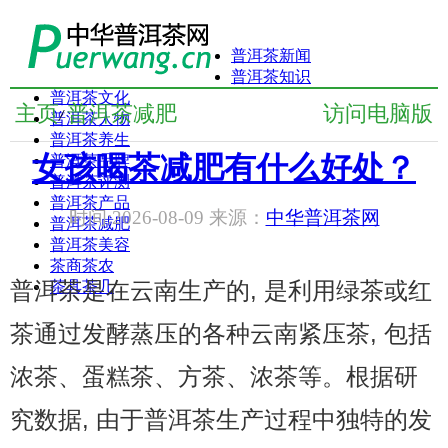
普洱茶新闻
普洱茶知识
普洱茶文化
主页
普洱茶减肥
访问电脑版
/
普洱茶人物
普洱茶养生
女孩喝茶减肥有什么好处？
普洱茶品牌
普洱茶评测
普洱茶产品
时间:2026-08-09 来源：
中华普洱茶网
普洱茶减肥
普洱茶美容
茶商茶农
普洱茶是在云南生产的, 是利用绿茶或红
茶具茶几
茶通过发酵蒸压的各种云南紧压茶, 包括
浓茶、蛋糕茶、方茶、浓茶等。根据研
究数据, 由于普洱茶生产过程中独特的发