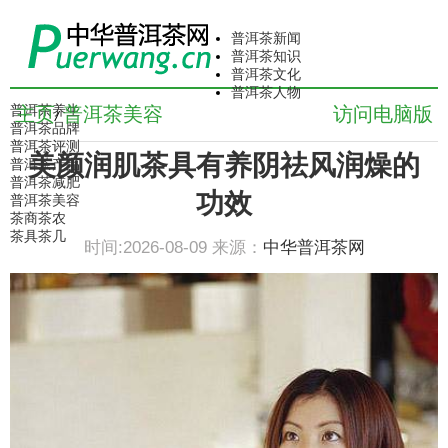
普洱茶新闻
普洱茶知识
普洱茶文化
普洱茶人物
普洱茶养生
主页
普洱茶美容
访问电脑版
/
普洱茶品牌
普洱茶评测
美颜润肌茶具有养阴祛风润燥的
普洱茶产品
普洱茶减肥
功效
普洱茶美容
茶商茶农
茶具茶几
时间:2026-08-09 来源：
中华普洱茶网