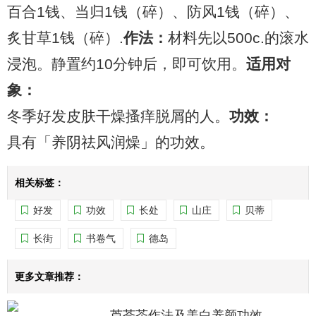
百合1钱、当归1钱（碎）、防风1钱（碎）、
炙甘草1钱（碎）.
作法：
材料先以500c.的滚水
浸泡。静置约10分钟后，即可饮用。
适用对
象：
冬季好发皮肤干燥搔痒脱屑的人。
功效：
具有「养阴祛风润燥」的功效。
相关标签：
好发
功效
长处
山庄
贝蒂
长街
书卷气
德岛
更多文章推荐：
芦荟茶作法及美白养颜功效