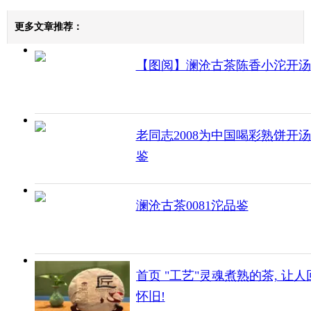
更多文章推荐：
【图阅】澜沧古茶陈香小沱开汤
老同志2008为中国喝彩熟饼开
鉴
澜沧古茶0081沱品鉴
首页 "工艺"灵魂煮熟的茶, 让人
怀旧!