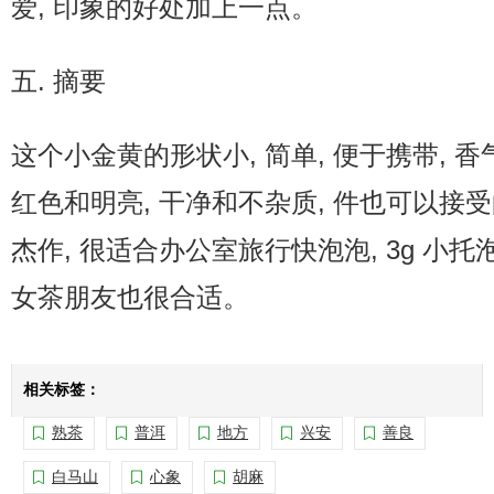
爱, 印象的好处加上一点。
五. 摘要
这个小金黄的形状小, 简单, 便于携带, 香
红色和明亮, 干净和不杂质, 件也可以接
杰作, 很适合办公室旅行快泡泡, 3g 
女茶朋友也很合适。
相关标签：
熟茶
普洱
地方
兴安
善良
白马山
心象
胡麻