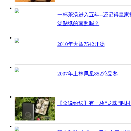
一杯茶汤进入五年--还记得皇家
汤贴纸的南照吗？
2010年大益7542开汤
2007年土林凤凰852沱品鉴
【众说纷纭】有一枚“龙珠”叫柑