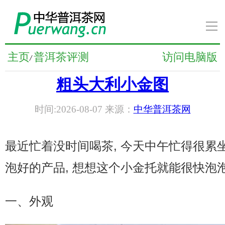
导
航
普洱茶新闻
主页
普洱茶评测
访问电脑版
/
粗头大利小金图
普洱茶知识
时间:2026-08-07 来源：
中华普洱茶网
普洱茶文化
普洱茶人物
最近忙着没时间喝茶, 今天中午忙得很累
泡好的产品, 想想这个小金托就能很快泡泡
普洱茶养生
一、外观
普洱茶品牌