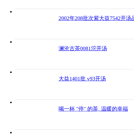
2002年208批次紫大益7542开汤
澜沧古茶0081沱开汤
大益1401批 v93开汤
喝一杯 "停" 的茶, 温暖的幸福