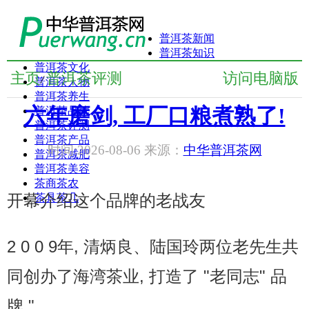
普洱茶新闻
普洱茶知识
普洱茶文化
主页
普洱茶评测
访问电脑版
/
普洱茶人物
普洱茶养生
六年磨剑, 工厂口粮煮熟了!
普洱茶品牌
普洱茶评测
普洱茶产品
时间:2026-08-06 来源：
中华普洱茶网
普洱茶减肥
普洱茶美容
茶商茶农
开幕介绍这个品牌的老战友
茶具茶几
2 0 0 9年, 清炳良、陆国玲两位老先生共
同创办了海湾茶业, 打造了 "老同志" 品
牌 "