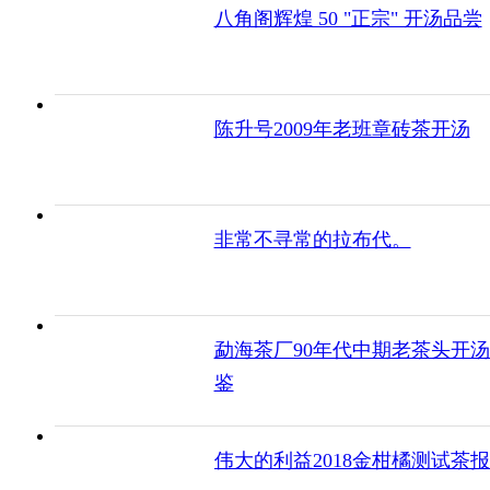
八角阁辉煌 50 "正宗" 开汤品尝
陈升号2009年老班章砖茶开汤
非常不寻常的拉布代。
勐海茶厂90年代中期老茶头开
鉴
伟大的利益2018金柑橘测试茶