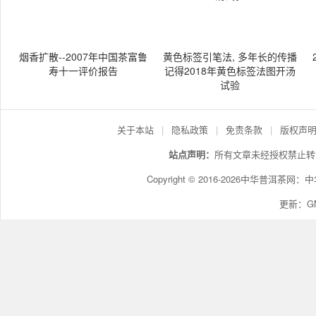
烟香扩散--2007年中国茶富鲁
黄色标签引笔法, 多年长的传播
寿十一评价报告
记得2018年黄色标签法图开汤
试验
关于本站
|
隐私政策
|
免责条款
|
版权声
站点声明：
所有文章未经授权禁止转
Copyright © 2016-2026中华普洱茶网：
中
更新：GMT+