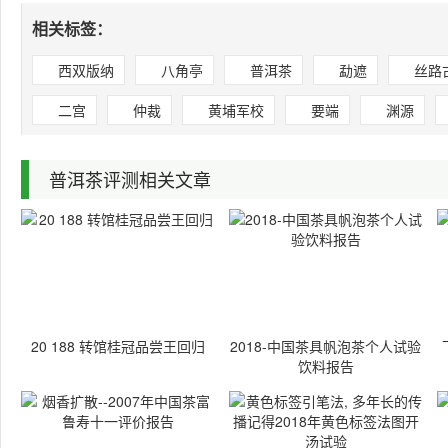
相关标签：
西双版纳
八角亭
普洱茶
勐遮
丝路
二宫
仲裁
黄埔军校
要端
渊源
普洱茶评测相关文章
20 188 转馆桂冠品尝王回归
2018-中国茶具帆泡茶个人试验
饮料报告