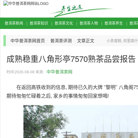
普洱茶新闻
普洱茶知识
普洱茶文化
普洱茶人物
普洱茶养生
普洱
|
|
|
|
|
中华普洱茶网首页
普洱茶评测
文章正文
/
/
小茶蛋糕, 但里面
泡饮料
成熟稳重八角形亭7570熟茶品尝报告
中华普洱茶网
时间:2026-08-08 来源：
在返回高铁收到的信息, 期待已久的大牌 "黎明" 八角阁7
期待匆匆忙碌着之后, 家乡的事情匆匆回家想喝!