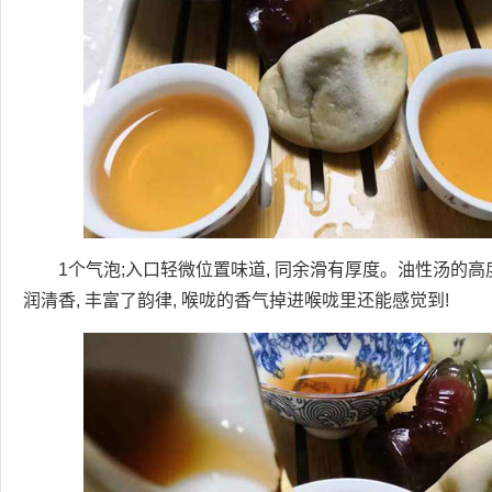
1个气泡;入口轻微位置味道, 同余滑有厚度。油性汤的高度
润清香, 丰富了韵律, 喉咙的香气掉进喉咙里还能感觉到!