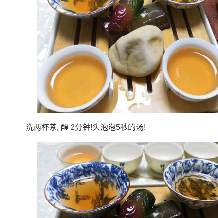
洗两杯茶, 醒 2分钟!头泡泡5秒的汤!