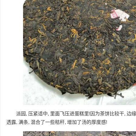
派园, 压紧适中, 里面飞压进蛋糕里!因为茶饼比较干, 
透露, 满条, 混合了一些秸秆, 增加了汤的厚度感!