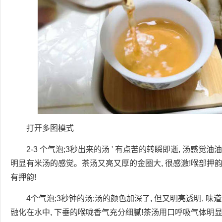
打开多图模式
2-3 个气泡;3秒出来的汤 ' 有点苦的转瞬即逝, 汤感觉
明显有米汤的感觉。茶汤又亮又厚的金圈大, 很感激!喉部押韵
有押韵!
4个气泡;3秒钟的汤;汤的颜色加深了, 但又明亮透明, 味
融化在水中, 下垂的喉咙香气充分细腻!茶汤用口呼吸气体明