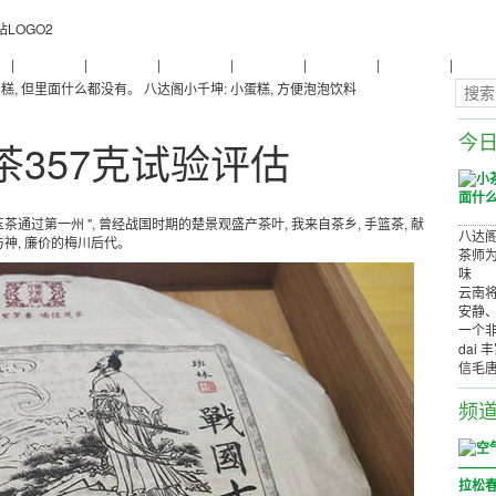
物
|
普洱茶养生
|
普洱茶品牌
|
普洱茶评测
|
普洱茶产品
|
普洱茶减肥
|
普洱茶美容
|
茶商茶
糕, 但里面什么都没有。
八达阁小千坤: 小蛋糕, 方便泡泡饮料
今
357克试验评估
通过第一州 ", 曾经战国时期的楚景观盛产茶叶, 我来自茶乡, 手篮茶, 献
八达阁
与神, 廉价的梅川后代。
茶师为
味
云南将
安静
一个非
dai 
信毛
频