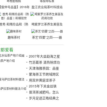
【俊仲号品鉴】2016年
盈江农业局茶叶科技站
柑胆相照
等指导标准
普秀·和隋珍品和（熟
喝紫罗兰茶养生美容及
普）品鉴丨和璞现世
药用功效
趣味茶村
茶艺“四要”之四——器
家都爱看
闽
2007年大益勐海之星
仙茶产地介绍
开汤品评
竹沥葛茶 清热除烦功
效
天津海雅茶园：品鉴
“真茶道水”
蒙海茶王节跨域跨区
域, 峰会论坛谈茶
用双井黄庭坚茶子
2015年下关金丝铁
马萨拉茶材料做法介绍
饼：一款生津持久、
普洱茶减肥吗，怎么
滋味柔和的铁饼
喝才能达到效果？
岁月足迹正皓经典之
作品饮——品味岁月