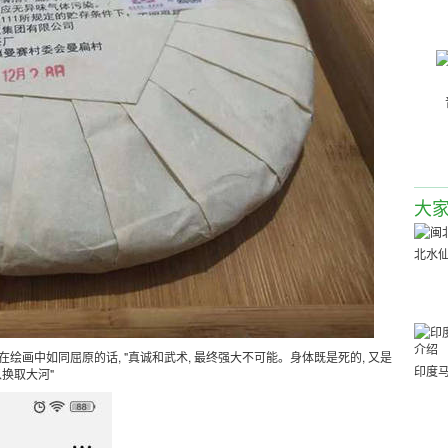
大
北水
在绘画中如同屈原的话, "真诚和武术, 最终强大不可能。身体既是死的, 又是
印度
以换取大河"