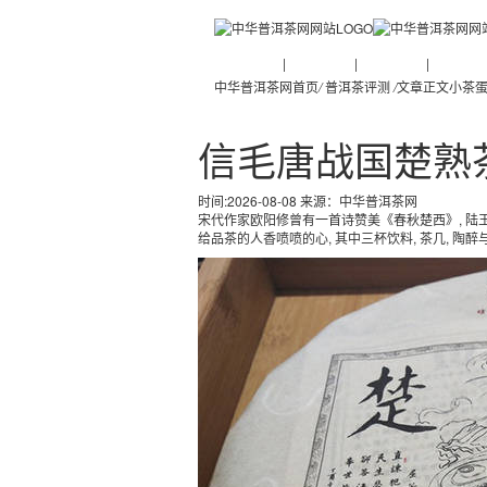
普洱茶新闻
|
普洱茶知识
|
普洱茶文化
|
普洱茶人
中华普洱茶网首页
/
普洱茶评测
/
文章正文
小茶蛋
信毛唐战国楚熟茶
时间:2026-08-08 来源：
中华普洱茶网
宋代作家欧阳修曾有一首诗赞美《春秋楚西》, 陆玉茶
给品茶的人香喷喷的心, 其中三杯饮料, 茶几, 陶醉