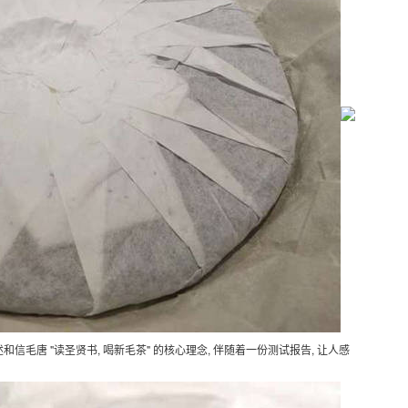
信毛唐 "读圣贤书, 喝新毛茶" 的核心理念, 伴随着一份测试报告, 让人感