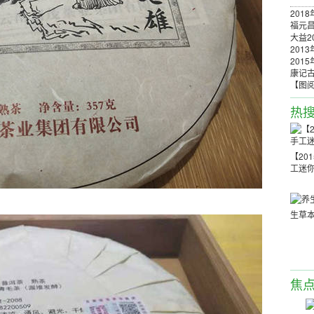
201
福元昌
大益2
201
201
康记古
【图阅
热
【20
工迷
生草
焦