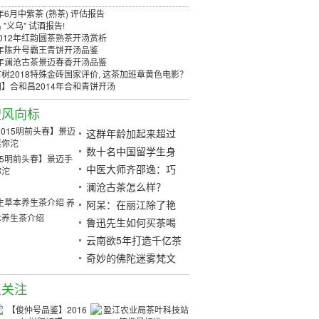
8年6月中紫茶 (熟茶) 评估报告
 "义乌" 试酒报告!
012年红韵圆茶熟茶开汤赏析
3年陈升号霸王青饼开汤品鉴
5年澜沧古茶景迈春香开汤品鉴
树2018特殊金砖国家评价, 这茶加班章黄色电影？
】合和昌2014年合和青饼开汤
搜风向标
这群年龄加起来超过
500岁的匠人， 在乡
数十名中国留学生身
15明前头春】景迈手
下修炼世上最神秘的
穿和服体验日本茶道
中医大师齐邵逸：巧
你沱
祁门香！
用茶叶修复糖尿病
澜沧古茶怎么样？
养
阿呆：在丽江除了艳
本养生茶介绍
遇还能做什么？
鲁迅先生如何买茶喝
茶？
云南欲5年打造千亿茶
产业，增加茶种植面
奇妙的佛陀迷雾梵文
积，规划新旅游路线
2018年南照皇家拓品
点关注
尝报告