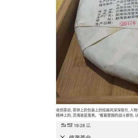
收到茶后, 茶饼上的包装上的绘画风深深吸引, 人物
精神上的, 灵魂易是鬼男。"看着楚国的战斗擦伤, 