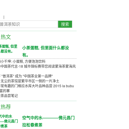
农
|
茶具茶几
日热文
小茶蛋糕, 但里面什么都没
有。
小千坤: 小蛋糕, 方便泡泡饮料
中国茶代言-18 城市锦标赛带您阅读蒙海茶蒙海风
 "普洱茶" 成为 "中国茶业第一品牌"
、无尘的茶馆是繁华市区一侧的一片净土
常有趣的门格拉水库大叶品种品尝 2015 la bubu
丰富的寨
唐茶品尝笔记
道热荐
空气中的水————佛元昌门
拉松春煮茶