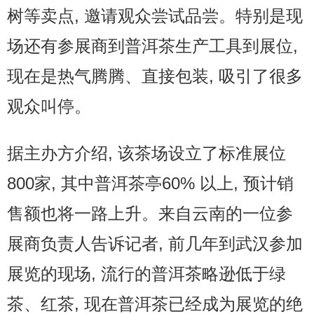
树等卖点, 邀请观众尝试品尝。特别是现
场还有参展商到普洱茶生产工具到展位,
现在是热气腾腾、直接包装, 吸引了很多
观众叫停。
据主办方介绍, 该茶场设立了标准展位
800家, 其中普洱茶亭60% 以上, 预计销
售额也将一路上升。来自云南的一位参
展商负责人告诉记者, 前几年到武汉参加
展览的现场, 流行的普洱茶略逊低于绿
茶、红茶, 现在普洱茶已经成为展览的绝