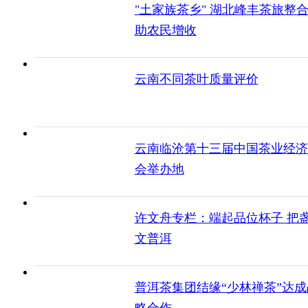
"土家族茶乡" 湖北峰丰茶旅整
助农民增收
云南不同茶叶质量评价
云南临沧第十三届中国茶业经济
会举办地
许文舟专栏：端起品位杯子 把
文普洱
普洱茶集团结缘“少林禅茶”达成