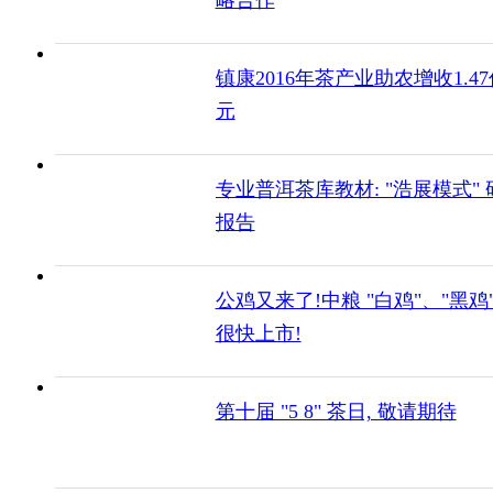
略合作
镇康2016年茶产业助农增收1.47
元
专业普洱茶库教材: "浩展模式" 
报告
公鸡又来了!中粮 "白鸡"、"黑鸡"
很快上市!
第十届 "5 8" 茶日, 敬请期待