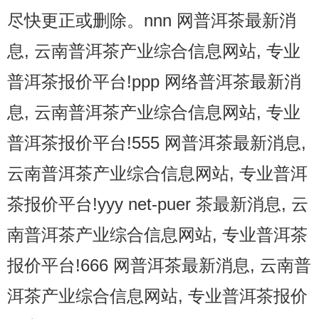
尽快更正或删除。
nnn 网普洱茶最新消
息, 云南普洱茶产业综合信息网站, 专业
普洱茶报价平台!
ppp 网络普洱茶最新消
息, 云南普洱茶产业综合信息网站, 专业
普洱茶报价平台!
555 网普洱茶最新消息,
云南普洱茶产业综合信息网站, 专业普洱
茶报价平台!
yyy net-puer 茶最新消息, 云
南普洱茶产业综合信息网站, 专业普洱茶
报价平台!
666 网普洱茶最新消息, 云南普
洱茶产业综合信息网站, 专业普洱茶报价