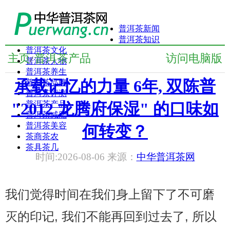
普洱茶新闻
普洱茶知识
普洱茶文化
主页
普洱茶产品
访问电脑版
/
普洱茶人物
普洱茶养生
承载记忆的力量 6年, 双陈普
普洱茶品牌
普洱茶评测
"2012 龙腾府保湿" 的口味如
普洱茶产品
普洱茶减肥
普洱茶美容
何转变？
茶商茶农
茶具茶几
时间:2026-08-06 来源：
中华普洱茶网
我们觉得时间在我们身上留下了不可磨
灭的印记, 我们不能再回到过去了, 所以