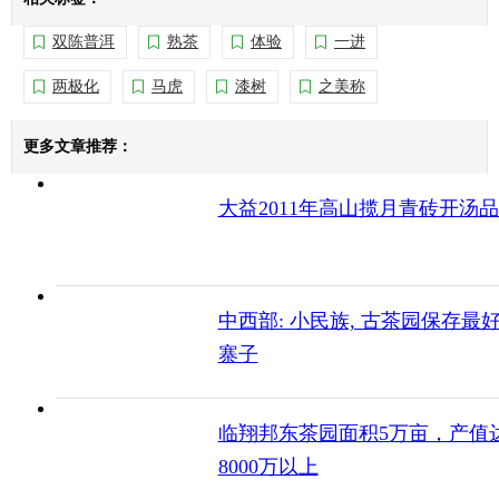
双陈普洱
熟茶
体验
一进
两极化
马虎
漆树
之美称
更多文章推荐：
大益2011年高山揽月青砖开汤
中西部: 小民族, 古茶园保存最
寨子
临翔邦东茶园面积5万亩，产值
8000万以上