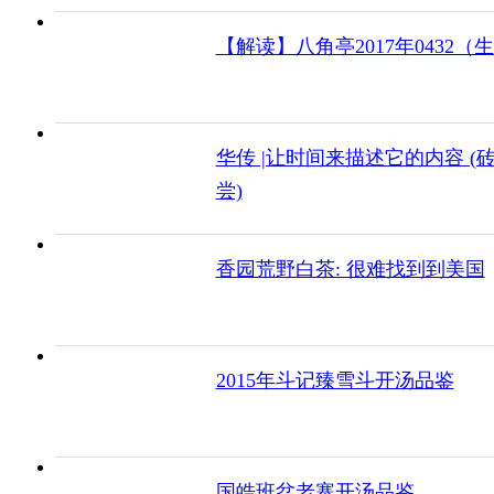
【解读】八角亭2017年0432（
华传 |让时间来描述它的内容 (
尝)
香园荒野白茶: 很难找到到美国
2015年斗记臻雪斗开汤品鉴
国皓班盆老寨开汤品鉴