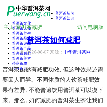
普洱茶新闻
普洱茶知识
普洱茶文化
主页
普洱茶减肥
访问电脑版
/
普洱茶人物
普洱茶养生
普洱茶如何减肥
普洱茶品牌
普洱茶评测
普洱茶产品
时间:2026-08-07 来源：
中华普洱茶网
普洱茶减肥
普洱茶美容
茶商茶农
普洱茶虽然有减肥功效, 但这种效果还需
茶具茶几
要因人而异。不同体质的人饮茶减肥效
果有差异, 不能普遍饮用普洱茶可以瘦下
来。那么, 如何减肥的普洱茶生茶让我们