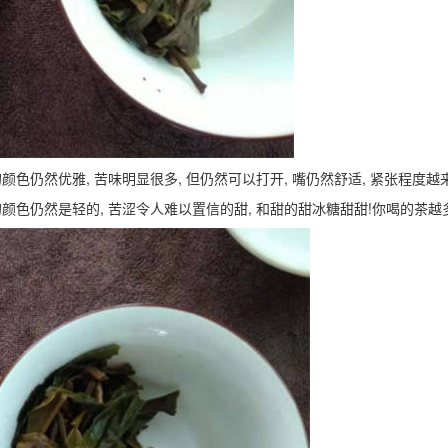
的颜色仍然优雅, 苦味明显很多, 但仍然可以打开, 嘴仍然舒适, 紧张程度
汤的颜色仍然是轻的, 苦涩令人难以置信的甜, 和甜的甜冰糖甜甜!你喝的茶越多