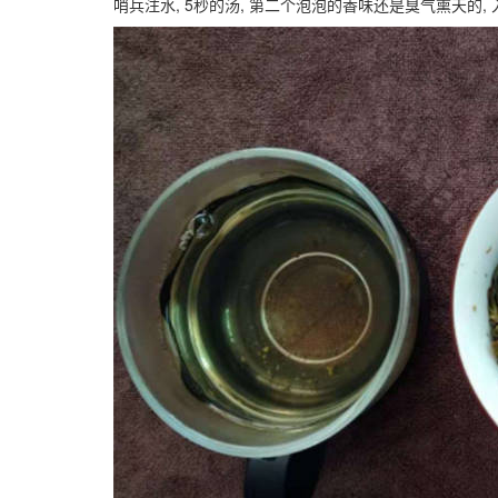
哨兵注水, 5秒的汤, 第二个泡泡的香味还是臭气熏天的,