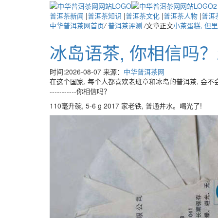
普洱茶新闻
|
普洱茶知识
|
普洱茶文化
|
普洱茶人物
|
普洱
中华普洱茶网首页
/
普洱茶评测
/
文章正文
小茶蛋糕, 但
冰岛语茶, 你相信吗？2
时间:2026-08-07 来源：
中华普洱茶网
在这个国家, 每个人都喜欢老班章和冰岛的普洱茶, 会不会有人拿着
-----------你相信吗？
110毫升碗, 5-6 g 2017 家老铁, 普通井水。喝光了!