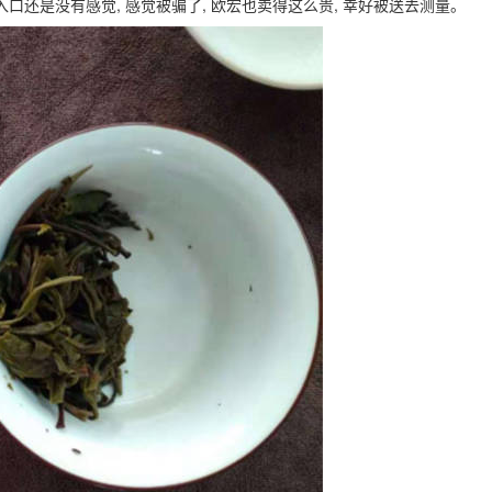
 入口还是没有感觉, 感觉被骗了, 欧宏也卖得这么贵, 幸好被送去测量。