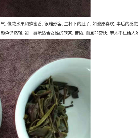
香气, 像花水果和蜂蜜香, 很难形容, 三杯下的肚子, 如流原喜欢, 事后的感
的颜色仍然轻, 第一感觉适合女性的软茶, 苦微, 而且非常快, 麻木不仁给