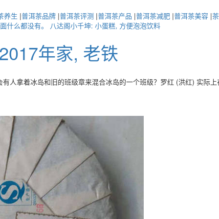
茶养生
|
普洱茶品牌
|
普洱茶评测
|
普洱茶产品
|
普洱茶减肥
|
普洱茶美容
|
茶
里面什么都没有。
八达阁小千坤: 小蛋糕, 方便泡泡饮料
017年家, 老铁
冰岛和旧的班级章来混合冰岛的一个班级？罗红 (洪红) 实际上在老挝发现了冰岛一流的茶叶