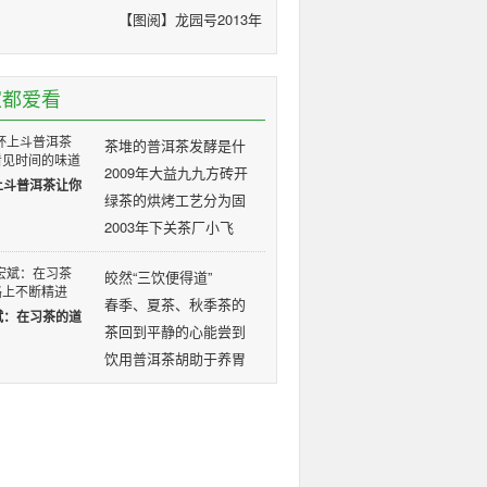
【图阅】龙园号2013年
南糯正山普洱生茶开汤
家都爱看
茶堆的普洱茶发酵是什
么？
2009年大益九九方砖开
上斗普洱茶让你
汤
绿茶的烘烤工艺分为固
见时间的味道
定、搓捻、烘干
2003年下关茶厂小飞
8653铁饼开汤品鉴
皎然“三饮便得道”
春季、夏茶、秋季茶的
斌：在习茶的道
品质特征
茶回到平静的心能尝到
上不断精进
真正的茶味
饮用普洱茶胡助于养胃
护胃