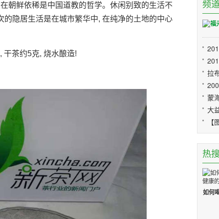
频
 大在朝鲜依稀是中国道教的哲学。休闲别致的生活不
次的隐居生活是在城市繁华中, 在纯净的土地的中心
20
, 干茶约5克, 烧水酿造!
20
拉
2
蒙
大
【
热
如何