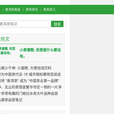
普洱茶美容
茶商茶农
茶具茶几
|
|
|
日热文
小茶蛋糕, 但里面什么都没
有。
阁小千坤: 小蛋糕, 方便泡泡饮料
师为中国茶代言-18 城市锦标赛带您阅读
海茶蒙海风味
将 "普洱茶" 成为 "中国茶业第一品牌"
静、无尘的茶馆是繁华市区一侧的一片净
个非常有趣的门格拉水库大叶品种品尝
5 la bubu dai 丰富的寨
毛唐茶品尝笔记