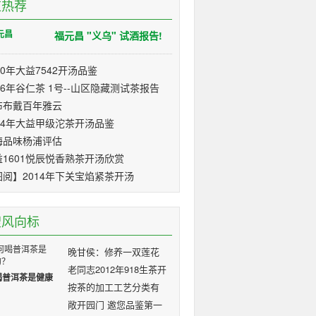
道热荐
福元昌 "义乌" 试酒报告!
10年大益7542开汤品鉴
16年谷仁茶 1号--山区隐藏测试茶报告
布布戴百年雅云
004年大益甲级沱茶开汤品鉴
海品味杨浦评估
益1601悦辰悦香熟茶开汤欣赏
图阅】2014年下关宝焰紧茶开汤
搜风向标
晚甘侯：修养一双莲花
手，沏一杯如莲的香茶
老同志2012年918生茶开
喝普洱茶是健康
「习茶感悟」
汤
按茶的加工工艺分类有
的？
那几种？
敞开园门 邀您品鉴第一