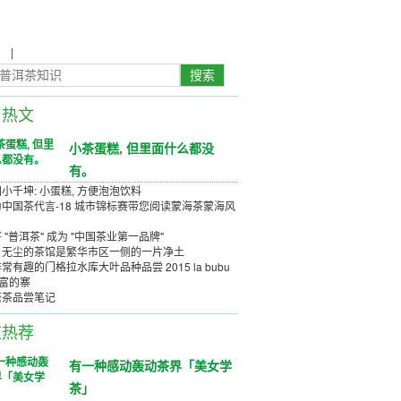
农
|
茶具茶几
日热文
小茶蛋糕, 但里面什么都没
有。
小千坤: 小蛋糕, 方便泡泡饮料
中国茶代言-18 城市锦标赛带您阅读蒙海茶蒙海风
 "普洱茶" 成为 "中国茶业第一品牌"
、无尘的茶馆是繁华市区一侧的一片净土
常有趣的门格拉水库大叶品种品尝 2015 la bubu
丰富的寨
唐茶品尝笔记
道热荐
有一种感动轰动茶界「美女学
茶」