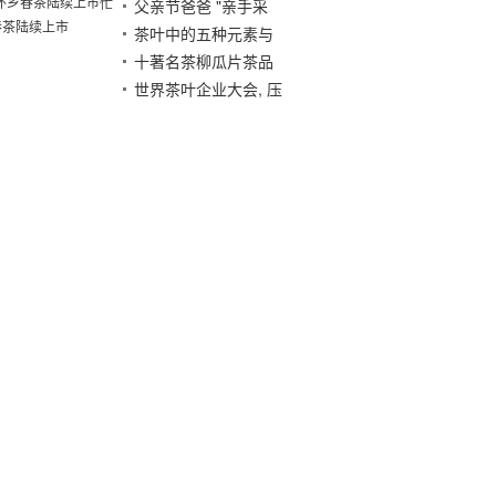
忙
消费者需求出发“倒
父亲节爸爸 "亲手采
春茶陆续上市
推”产品研发
摘" 喝一清远
茶叶中的五种元素与
Wanlihan 茶糕
茶叶中五元素的能量
十著名茶柳瓜片茶品
尝
世界茶叶企业大会, 压
下了普洱茶的底部, 成
为产品案例的典范!