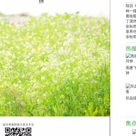
陆羽
种一
黄桂
丁渭
余秋
茶界
余秋
热
南建飞
钟
珍品
焦