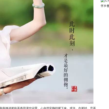
怀乡
每每踏进那些茶香弥漫空间里，心自然安静舒缓下来。或许，在那时，恋茶