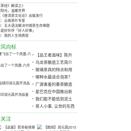
《茶经》解读之1
缕阳光，温暖世界
枢《普洱茶文化论》出版发行
然：云南茶叶专家
雨：五大语法解决中国茶生存难题
尽是好伙伴「好人好事」
雨：我的人生地质层
搜风向标
【品王者滋味】陈升
号2014年银班章生茶
乌龙茶酿造工艺简介
出了一个凤凰-六月
开汤
玻璃茶具的特点和用
途介绍
哪种水最适合泡茶？
广源害羞的春茶酿造
清新的酒香味, 让人们
星巴克在中国推出新
绿印润元昌开汤品鉴
相当回味
的茶平铺 TM 冰茶
我们能不能低到泥土
里？「眼、手、心」
茶人小事, 尘世的东西
点关注