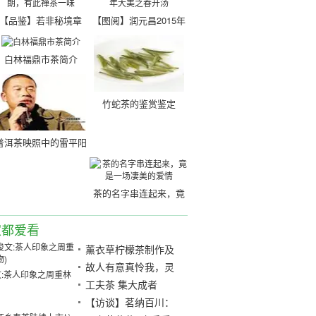
【品鉴】若非秘境章
【图阅】润元昌2015年
朗，有此禅茶一味
大美之春开汤
白林福鼎市茶简介
竹蛇茶的鉴赏鉴定
普洱茶映照中的雷平阳
茶的名字串连起来，竟
是一场凄美的爱情
家都爱看
薰衣草柠檬茶制作及
功效介绍
故人有意真怜我，灵
:茶人印象之周重林
茶封题寄荜门
工夫茶 集大成者
【访谈】茗纳百川：