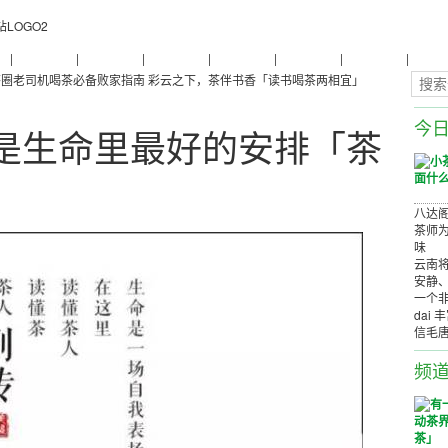
物
|
普洱茶养生
|
普洱茶品牌
|
普洱茶评测
|
普洱茶产品
|
普洱茶减肥
|
普洱茶美容
|
茶商茶
茶圈老司机喝茶必备败家指南
彩云之下，茶伴书香「读书喝茶两相宜」
今
是生命里最好的安排「茶
八达阁
茶师为
味
云南将
安静
一个非
dai 
信毛
频