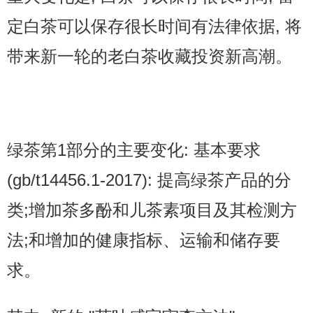
定白茶可以保存很长时间有法律依据, 将
带来新一轮的老白茶收藏投资新高潮。
绿茶第1部分的主要变化: 基本要求
(gb/t14456.1-2017): 提高绿茶产品的分
类;增加茶多酚和儿茶素项目及其检测方
法;和增加的健康指标、运输和储存要
求。