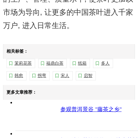
市场为导向, 让更多的中国茶叶进入千家
万户, 进入日常生活。
相关标签：
茉莉花茶
福鼎白茶
纸箱
多人
韩愈
拐弯
宋人
启智
更多文章推荐：
参观普洱景谷 "藤茶之乡"