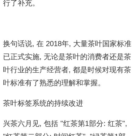
行了补充。
换句话说, 在 2018年, 大量茶叶国家标准
已正式实施, 无论是茶叶的消费者还是茶
叶行业的生产经营者, 都是时候对现有茶
叶标准有了熟悉的理解和掌握。
茶叶标签系统的持续改进
兴茶六月见, 包括 "红茶第1部分: 红茶",