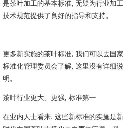
是茶叶加工的基本标准, 无疑为行业加工
技术规范提供了良好的指导和支持。
更多新实施的茶叶标准, 我们可以去国家
标准化管理委员会了解, 这里没有详细说
明。
茶叶行业更大、更强, 标准第一
在业内人士看来, 这些新标准的实施是新