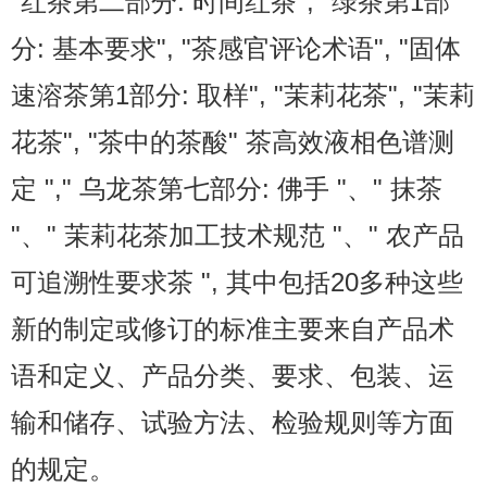
"红茶第二部分: 时间红茶", "绿茶第1部
分: 基本要求", "茶感官评论术语", "固体
速溶茶第1部分: 取样", "茉莉花茶", "茉莉
花茶", "茶中的茶酸" 茶高效液相色谱测
定 "," 乌龙茶第七部分: 佛手 "、" 抹茶
"、" 茉莉花茶加工技术规范 "、" 农产品
可追溯性要求茶 ", 其中包括20多种这些
新的制定或修订的标准主要来自产品术
语和定义、产品分类、要求、包装、运
输和储存、试验方法、检验规则等方面
的规定。