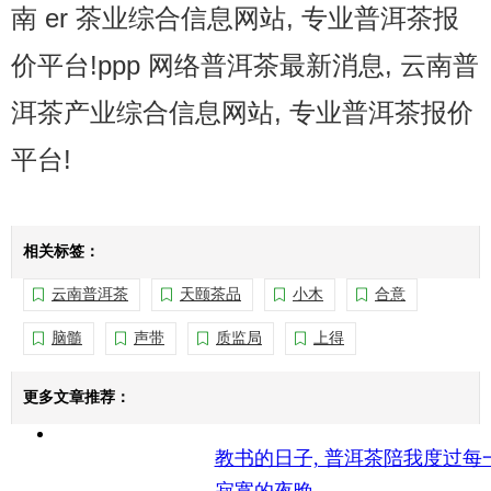
南 er 茶业综合信息网站, 专业普洱茶报
价平台!ppp 网络普洱茶最新消息, 云南普
洱茶产业综合信息网站, 专业普洱茶报价
平台!
相关标签：
云南普洱茶
天颐茶品
小木
合意
脑髓
声带
质监局
上得
更多文章推荐：
教书的日子, 普洱茶陪我度过每