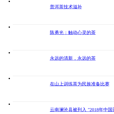
普洱茶技术滋补
陈勇光：触动心灵的茶
永远的清新，永远的茶
在山上训练茶为民族准备比赛
云南澜沧县被列入 "2018年中国