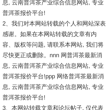
息, 云南普洱茶产业综合信息网站, 专业
普洱茶报价平台!
2、我们对本网站转载的个人和网站深表
感谢。如果在本网站转载的文章有内
容、版权等问题, 请联系本网站, 我们将
尽快更正或删除。
nnn 网普洱茶最新消
息, 云南普洱茶产业综合信息网站, 专业
普洱茶报价平台!
ppp 网络普洱茶最新消
息, 云南普洱茶产业综合信息网站, 专业
普洱茶报价平台!
3、本网站转载文章和论坛帖子, 仅代表