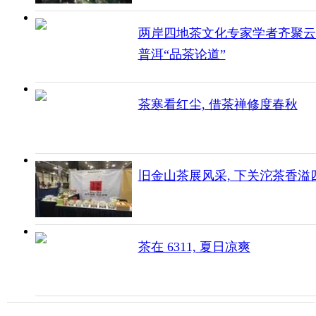
两岸四地茶文化专家学者齐聚云
普洱“品茶论道”
茶寒看红尘, 借茶禅修度春秋
旧金山茶展风采, 下关沱茶香溢
茶在 6311, 夏日凉爽