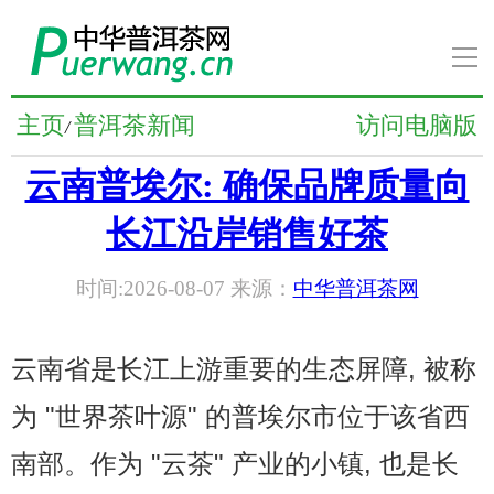
导
航
普洱茶新闻
主页
普洱茶新闻
访问电脑版
/
云南普埃尔: 确保品牌质量向
普洱茶知识
长江沿岸销售好茶
普洱茶文化
时间:2026-08-07 来源：
中华普洱茶网
普洱茶人物
云南省是长江上游重要的生态屏障, 被称
普洱茶养生
为 "世界茶叶源" 的普埃尔市位于该省西
普洱茶品牌
南部。作为 "云茶" 产业的小镇, 也是长