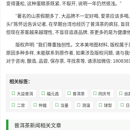
变得蓬松, 这种蛋糕茶既紧, 不裂开, 说明一年仍然很浅。"
"著名的山茶假期多了, 大品牌不一定好喝, 爱茶应该多喝,
头!"陈怀远告诉记者, 在早期台湾也经历了普洱茶的疯狂, 盲目
但现在茶客越来越理性, 不盲目追逐品牌, 茶更多的是为健康
版权声明: "我们尊重独创性。文本美地图材料, 版权属
原因多种多样, 未能联系到原作者, 如果涉及版权问题, 请与
对于咨询, 酿造, 品尝, 保存茶, 寻找茶等, 请添加微信: 18083813
相关标签：
大益普洱
福元昌
普洱茶
同庆号
丝
二宫
仲裁
当量
测温
球型
日
普洱茶新闻相关文章