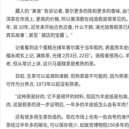
藏人的 "美食" 告诉记者, 普尔更多的陈和更多的香味, 
洱茶在市场上, 更高的价格, 所以普洱歌在线造假是很常见的。"以
年, 说 10年, 近年来开始古色古香, 什么干肺, 清光旭等假茶已
真实故事 ', 甚至 ' 镇店的宝藏 '。"
记者看到这个蛋糕光绪年普尔属于当年假的, 表面用羊皮纸
福永顺玄上记, 满族茶, 光绪 2月3日, 22日"。造假者很用心
老, 但从常识上讲, 这只马蛋糕茶是煮熟的茶。
目前, 生茶可以追溯到清朝, 但熟茶是不可能的, 因为熟茶只有
可作为分界点, 1973年以前没有熟茶。
"这种茶是好的, 它不是很坏的材料, 但因为羊皮纸是包装
肉, 这是假茶的进一步证明后, 一年多的羊皮纸怎么会有羊肉？
还有很多用生茶伪造的。现在市场上也有一些自夸的清代
茶经过半年多的碳化, 可以保存很少, 如故宫博物院150多年的普尔