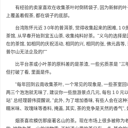
有经验的卖家喜欢在收集茶叶时倒转袋子, 因为新鲜的叶
上覆盖着假茶, 都在袋子的底部。
台湾陈怀元近 3 0年的普洱茶, 觉得收集起来的困难, 1
茶馆, 从早春开始到宜五山茶, 收集纯料好茶。"义乌的选择
在的茶馆, 如相同的庆祝活动, 相同的兴, 相同的张, 佛元昌等,
普尔山无法企及的!""
比平台茶或小叶茶的原料差的是茶渣, 一些劣质茶是 "三明
但打破了看, 里面是件。
"每年回到云南收集茶叶, 一个常见的现象是, 一些茶室回
两三个泡泡就无味了, 建议你一些旅游景点几元, 每包 1 0 元
站" 总经理碧伟提醒说, "此外, 为了增加香味, 有些人会在这
糯米味、玫瑰味等香料, 掩盖, 其实, 茶的竞争是天然的香气"
烟茶喜欢模仿那座著名山的茶。现在市场上很多被称为