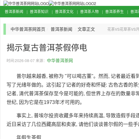
普洱茶新闻
普洱茶知识
普洱茶文化
普洱茶人物
普洱茶养生
普洱
|
|
|
|
|
中华普洱茶网首页
普洱茶新闻
文章正文
/
/
花茶VS花草茶VS
牌、中国普洱茶十
揭示复古普洱茶假停电
中华普洱茶网
时间:2026-08-07 来源：
普尔越来越香, 被称为 "可以喝古董"。然而, 记者最近
写了光绪年做的。这引起了记者的好奇和怀疑: 古色古香的
记者, 清代普洱茶保存至今是可能的, 但世界上存在的数量非
世纪, 因为它是在1973年才可用的。
事实上, 普埃尔投资收藏多年来持续高温, 导致造假手段
近日采访了几位西藏高层和卖家, 请他们谈谈普尔假的一些
年假生茶假