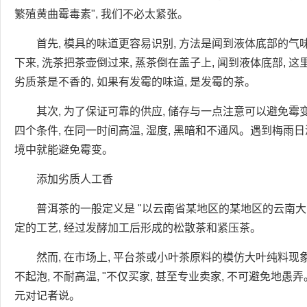
繁殖黄曲霉毒素", 我们不必太紧张。
首先, 模具的味道更容易识别, 方法是闻到液体底部的气
下来, 洗茶把茶壶倒过来, 蒸茶倒在盖子上, 闻到液体底部, 
劣质茶是不香的, 如果有发霉的味道, 是发霉的茶。
其次, 为了保证可靠的供应, 储存与一点注意可以避免霉变, 因
四个条件, 在同一时间高温, 湿度, 黑暗和不通风。遇到梅雨
境中就能避免霉变。
添加劣质人工香
普洱茶的一般定义是 "以云南省某地区的某地区的云南大
定的工艺, 经过发酵加工后形成的松散茶和紧压茶。
然而, 在市场上, 平台茶或小叶茶原料的模仿大叶纯料现
不起泡, 不耐高温, "不仅买家, 甚至专业卖家, 不可避免地
元对记者说。