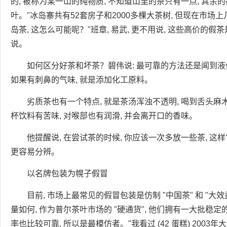
的, 被称为某一山的纯物质, 不知道山里的茶只有一点, 其余
叶。"冰岛寨共有52套房子和2000多棵大茶树, 但现在市场
岛茶, 这怎么可能呢？"班章, 易武, 更不用说, 这些高价的
说。
如何区分好茶和坏茶？碧伟说: 最可靠的方法还是闻到液体
如果有刺鼻的气味, 就是添加化工原料。
劣质茶也有一个特点, 就是茶汤浑浊不透明, 喝到舌头麻木
杯饮料有苦味, 对喉部也有润滑, 并会离开口的香味。
他提醒说, 在尝试茶的时候, 你应该一次多放一些茶, 这
更容易分辨。
以名牌包装为幌子假冒
目前, 市场上最常见的假冒包装是仿制 "中国茶" 和 "大效
量如何, 作为普尔茶叶市场的 "硬通货", 他们拥有一大批稳定的
率也比较可靠, 所以是最模仿者。"我看过 (42 蛋糕) 2003