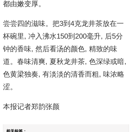
都由嫩变厚。
尝尝四的滋味。把3到4克龙井茶放在一
杯碗里, 冲入沸水150到200毫升, 后5分
钟的香味, 然后看汤的颜色, 精致的味
道。春味清爽, 夏秋龙井茶, 色深绿或暗,
色黄梁独奏, 有淡淡的清香而粗, 味浓略
涩。
本报记者郑韵张颜
相关标签：