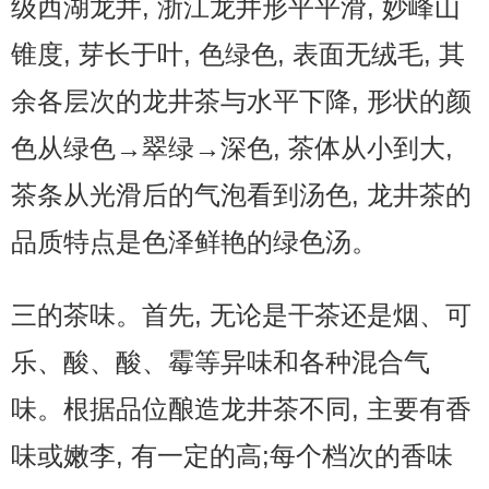
级西湖龙井, 浙江龙井形平平滑, 妙峰山
锥度, 芽长于叶, 色绿色, 表面无绒毛, 其
余各层次的龙井茶与水平下降, 形状的颜
色从绿色→翠绿→深色, 茶体从小到大,
茶条从光滑后的气泡看到汤色, 龙井茶的
品质特点是色泽鲜艳的绿色汤。
三的茶味。首先, 无论是干茶还是烟、可
乐、酸、酸、霉等异味和各种混合气
味。根据品位酿造龙井茶不同, 主要有香
味或嫩李, 有一定的高;每个档次的香味