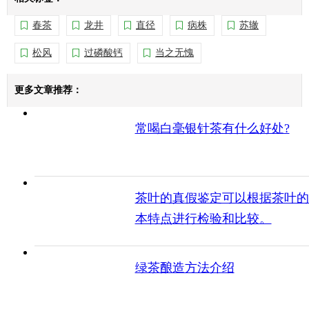
春茶
龙井
直径
病株
苏辙
松风
过磷酸钙
当之无愧
更多文章推荐：
常喝白毫银针茶有什么好处?
茶叶的真假鉴定可以根据茶叶的
本特点进行检验和比较。
绿茶酿造方法介绍