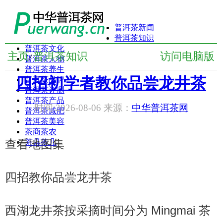
普洱茶新闻
普洱茶知识
普洱茶文化
主页
普洱茶知识
访问电脑版
/
普洱茶人物
普洱茶养生
四招初学者教你品尝龙井茶
普洱茶品牌
普洱茶评测
普洱茶产品
时间:2026-08-06 来源：
中华普洱茶网
普洱茶减肥
普洱茶美容
茶商茶农
查看地图集
茶具茶几
四招教你品尝龙井茶
西湖龙井茶按采摘时间分为 Mingmai 茶