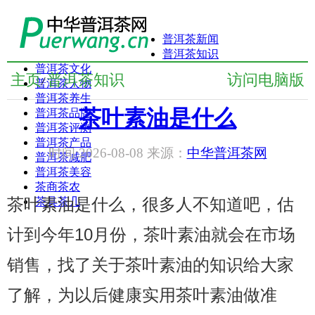
普洱茶新闻
普洱茶知识
普洱茶文化
主页
普洱茶知识
访问电脑版
/
普洱茶人物
普洱茶养生
茶叶素油是什么
普洱茶品牌
普洱茶评测
普洱茶产品
时间:2026-08-08 来源：
中华普洱茶网
普洱茶减肥
普洱茶美容
茶商茶农
茶叶素油是什么，很多人不知道吧，估
茶具茶几
计到今年10月份，茶叶素油就会在市场
销售，找了关于茶叶素油的知识给大家
了解，为以后健康实用茶叶素油做准