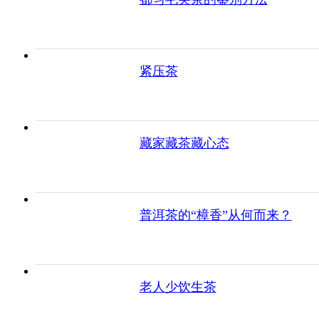
紧压茶
藏家藏茶藏心态
普洱茶的“樟香”从何而来？
老人少饮生茶