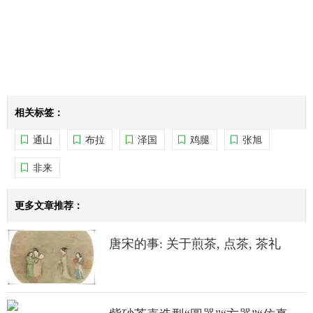
相关标签：
通山
布拉
泽国
鸡腿
张旭
非来
更多文章推荐：
唐宋的事: 关于煎茶, 点茶, 茶礼