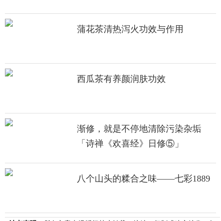
蒲花茶清热泻火功效与作用
西瓜茶有养颜润肤功效
渐修，就是不停地清除污染杂垢
「诗禅《欢喜经》日修⑤」
八个山头的糅合之味——七彩1889