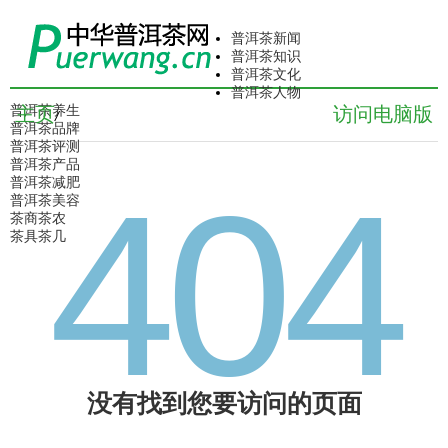
普洱茶新闻
普洱茶知识
普洱茶文化
普洱茶人物
普洱茶养生
主页
访问电脑版
/
普洱茶品牌
普洱茶评测
普洱茶产品
404
普洱茶减肥
普洱茶美容
茶商茶农
茶具茶几
没有找到您要访问的页面