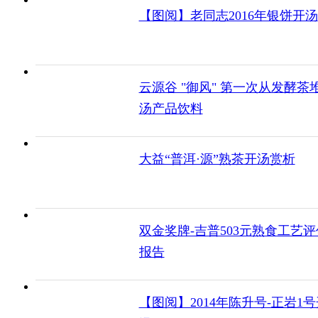
【图阅】老同志2016年银饼开汤
云源谷 "御风" 第一次从发酵茶
汤产品饮料
大益“普洱·源”熟茶开汤赏析
双金奖牌-吉普503元熟食工艺评
报告
【图阅】2014年陈升号-正岩1号