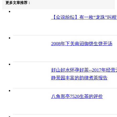
更多文章推荐：
【众说纷纭】有一枚“龙珠”叫柑
2008年下关南诏御饼生饼开汤
好山好水怀孕好茶--2017年经营
静景园丰富的韵律煮茶报告
八角形亭7520生茶的评价