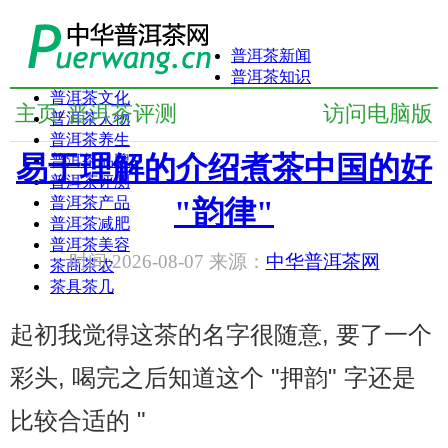
普洱茶新闻
普洱茶知识
普洱茶文化
主页
普洱茶评测
访问电脑版
/
普洱茶人物
普洱茶养生
易于理解的介绍煮茶中国的好
普洱茶品牌
普洱茶评测
普洱茶产品
"韵律"
普洱茶减肥
普洱茶美容
时间:2026-08-07 来源：
中华普洱茶网
茶商茶农
茶具茶几
起初我觉得这茶的名字很随意, 要了一个
彩头, 喝完之后知道这个 "押韵" 字还是
比较合适的 "