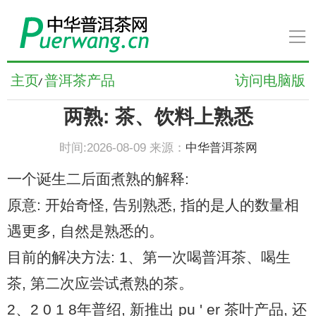
导
航
普洱茶新闻
主页
普洱茶产品
访问电脑版
/
两熟: 茶、饮料上熟悉
普洱茶知识
时间:2026-08-09 来源：
中华普洱茶网
普洱茶文化
一个诞生二后面煮熟的解释:
普洱茶人物
原意: 开始奇怪, 告别熟悉, 指的是人的数量相
遇更多, 自然是熟悉的。
普洱茶养生
目前的解决方法: 1、第一次喝普洱茶、喝生
茶, 第二次应尝试煮熟的茶。
普洱茶品牌
2、2 0 1 8年普绍, 新推出 pu ' er 茶叶产品, 还