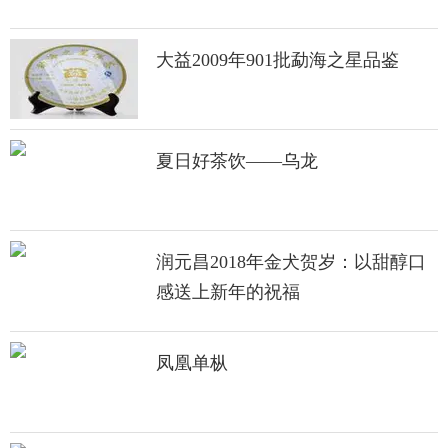
大益2009年901批勐海之星品鉴
夏日好茶饮——乌龙
润元昌2018年金犬贺岁：以甜醇口
感送上新年的祝福
凤凰单枞