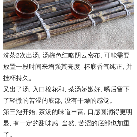
洗茶2次出汤, 汤棕色红略阴云密布, 可能需要
放置一段时间来增强其亮度, 杯底香气纯正, 并
挂杯持久。
又出了汤, 入口棉花和, 茶汤娇嫩好, 嘴后留下
了轻微的苦涩的底部, 没有干燥的感觉。
第三泡开始, 茶汤的味道丰富, 口感圆润得更明
显, 有一定的甜味感, 当然, 苦涩的底部也加重
了。