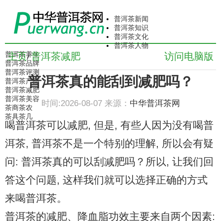
普洱茶新闻
普洱茶知识
普洱茶文化
普洱茶人物
普洱茶养生
主页
普洱茶减肥
访问电脑版
/
普洱茶品牌
普洱茶评测
普洱茶真的能刮到减肥吗？
普洱茶产品
普洱茶减肥
普洱茶美容
时间:2026-08-07 来源：
中华普洱茶网
茶商茶农
茶具茶几
喝普洱茶可以减肥, 但是, 有些人因为没有喝普
洱茶, 普洱茶不是一个特别的理解, 所以会有疑
问: 普洱茶真的可以刮减肥吗？所以, 让我们回
答这个问题, 这样我们就可以选择正确的方式
来喝普洱茶。
普洱茶的减肥、降血脂功效主要来自两个因素: