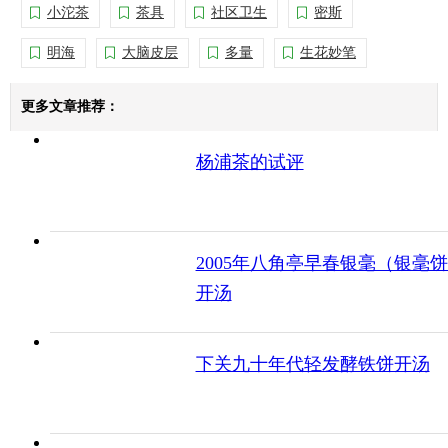
小沱茶
茶具
社区卫生
密斯
明海
大脑皮层
多量
生花妙笔
更多文章推荐：
杨浦茶的试评
2005年八角亭早春银毫（银毫
开汤
下关九十年代轻发酵铁饼开汤