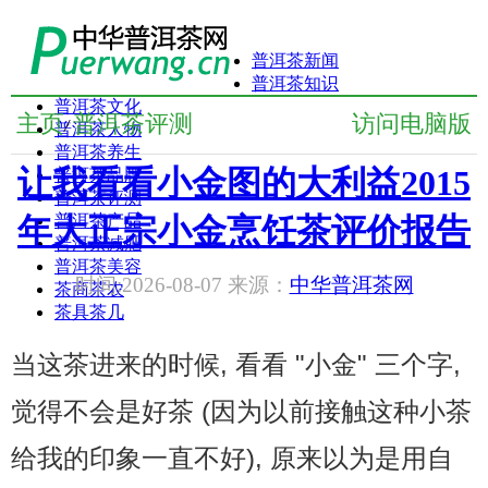
普洱茶新闻
普洱茶知识
普洱茶文化
主页
普洱茶评测
访问电脑版
/
普洱茶人物
普洱茶养生
让我看看小金图的大利益2015
普洱茶品牌
普洱茶评测
年大正宗小金烹饪茶评价报告
普洱茶产品
普洱茶减肥
普洱茶美容
时间:2026-08-07 来源：
中华普洱茶网
茶商茶农
茶具茶几
当这茶进来的时候, 看看 "小金" 三个字,
觉得不会是好茶 (因为以前接触这种小茶
给我的印象一直不好), 原来以为是用自