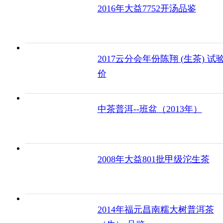
2016年大益7752开汤品鉴
2017云分会年份陈翔 (生茶) 试
价
中茶普洱--班盆（2013年）
2008年大益801批甲级沱生茶
2014年福元昌南糯大树普洱茶