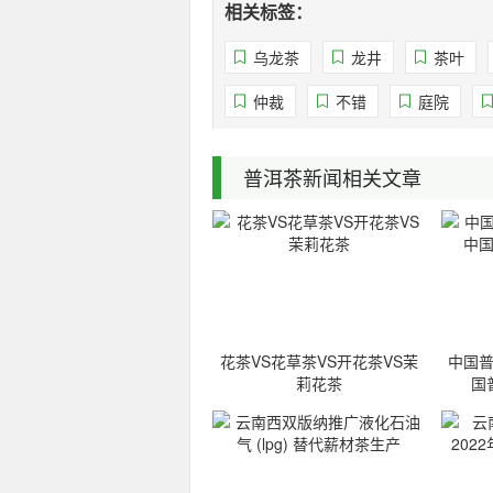
相关标签：
乌龙茶
龙井
茶叶
仲裁
不错
庭院
普洱茶新闻相关文章
花茶VS花草茶VS开花茶VS茉
中国
莉花茶
国