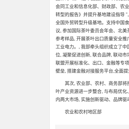
会同工业和信息化部、财政部、农业
转型的报告》并提升基地建设指导 "
全国外贸转型升级基地。支持中国
议, 参加国际茶叶委员会年会、北美
参考样品, 开展茶叶出口质量安全推
工业电力。, 我部牵头组织成立了中
位, 凝聚促进创新, 联合品牌, 联动市
联盟开展标准化、出口、金融等专项工
壁垒, 搭建金融对接服务平台,全面
其次, 农业部、农村、商务部将
叶产业资源进一步整合, 与布局优化
内两大市场, 实施创新驱动、品牌驱
农业和农村地区部