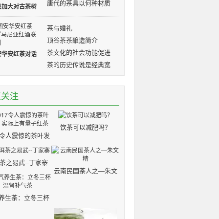
唐代的茶具以何种材质
县加大对古茶树
为主
源保护力度
茶与婚礼
顶谷茶茶酿造简介
茶文化的社会功能促进
安华安红茶对话
尼亚红酒联合开
和谐社会
茶的历史传说是经典宽
一路" 发展新契
大的历史
机
点关注
饮茶可以减肥吗？
17令人震惊的茶叶发
 实际上有量子红茶
茶之易武--丁家寨
云南民国茶人之—朱文
精
养生茶：立冬三杯
温肾补气茶