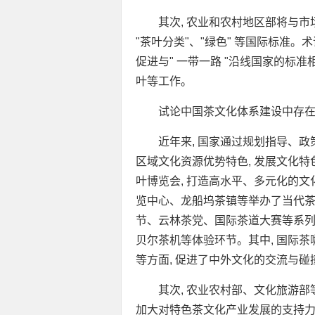
其次, 农业和农村地区部将与市
"茶叶分类"、"绿色" 等国际标准。术
促进与" 一带一路 "沿线国家的标
叶等工作。
试论中国茶文化体系建设中存
近年来, 国家通过规划指导、政
区域文化资源优势特色, 发展文化特色
叶博览会, 打造高水平、多元化的文
览中心、龙船坞茶镇等举办了当代
节、云林茶党、国际茶道大赛等系列
贝尔茶机等体验环节。其中, 国际
等方面, 促进了中外文化的交流与碰
其次, 农业农村部、文化旅游部等
加大对特色茶文化产业发展的支持力