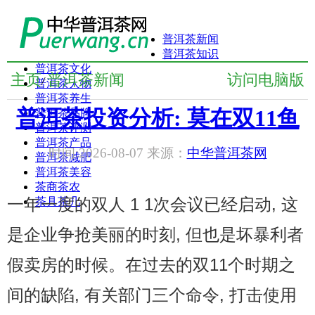
普洱茶新闻
普洱茶知识
普洱茶文化
主页
普洱茶新闻
访问电脑版
/
普洱茶人物
普洱茶养生
普洱茶投资分析: 莫在双11鱼
普洱茶品牌
普洱茶评测
普洱茶产品
时间:2026-08-07 来源：
中华普洱茶网
普洱茶减肥
普洱茶美容
茶商茶农
一年一度的双人 1 1次会议已经启动, 这
茶具茶几
是企业争抢美丽的时刻, 但也是坏暴利者
假卖房的时候。在过去的双11个时期之
间的缺陷, 有关部门三个命令, 打击使用