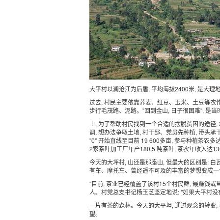
大平村以澜沧江为后盾, 平均海拔2400米, 是大理
过去, 村民主要依靠荞麦、红豆、玉米、土豆等农作
步行毛茂路、泥路。"回到金山, 日子很困难", 
上, 为了帮助村民找到一个合适的摆脱贫困的途径, 
调, 想办法争取土地, 村干部、党员先种植, 带头
"0" 开始直线至目前 19 600多亩, 参与种植茶
2家茶叶加工厂年产180.5 吨茶叶, 茶农年收入达1
今天的大坪村, 山还是那座山, 但最大的区别是:
有车、摩托车、曾经遥不可及的丰富的梦想变成一
"目前, 茶业已经覆盖了该村15个村民群, 最赚钱或当
人。村党总支书记杨玉芝坚定地说: "如果大平村没有
一片有茶的森林。今天的大平坦, 通过观念的转变, 
望。