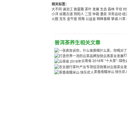
相关标签：
大不同
澜沧江
致富路
茶叶
发展
生态
森林
平坦
村
小洋
丝路古道
阴阳人
二宫
仲裁
重臣
洋务运动
经
火膛
克东
金牛座
视角
公益金
明眸善睐
挚诚
川茶
普洱茶养生相关文章
打
云南省 2018年 "十大茶": 绿
茶香南糯米山·快乐尼