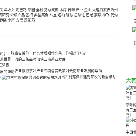
民
年收入
泥巴路
茶园
全村
党总支部
木房
苦荞
产业
金山
大理白族自治州
济研究
介绍产品
墨梅
典型案例
八宝
短袖
晓慧
总结性
巴老
禀赋
神飞
代沟
春熙
小辉
支票
莲花落
一张表告诉你，什么体质喝什么茶，你喝对了吗？
造世界一流的云茶品牌加快云南茶业发展
色云骄傲
农业银行茶叶产业专项信贷政策对云南茶业发展的帮助
人
当古村落保护遇到茶农的新需求时
大
茶叶的
有三宝
吗？
中国“