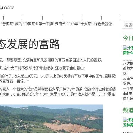
物
|
普洱茶养生
|
普洱茶品牌
|
普洱茶评测
|
普洱茶产品
|
普洱茶减肥
|
普洱茶美容
|
茶商茶
 "普洱茶" 成为 "中国茶业第一品牌"
云南省 2018年 "十大茶": 绿色云骄傲
今
态发展的富路
多云、郁郁葱葱, 充满诗意和风景如画的百万亩茶园进入人们的视野。
八达阁
茶, 这个大平村不仅举行了青山绿水, 还收获了金山银山"
茶师为
味
新鲜的叶子, 收入超过9万元。5 0岁以上的村民杨兆军放下手中的工作, 直腰说:
云南将
荞麦等强一百倍。"
安静
一个非
的家人一个很大的忙!""虽然村民石少军只种了7年的茶, 但这个行业给他的家
dai 
5 0 亩, 再延长 5年 1 0年, 家里 1 0万元的年收入就不是一元了 "罗布
信毛
频