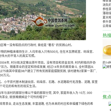
禅茶盲
消失的
参桂
薄荷
夏天
参升
云南
热
地区唯一没有稻田点的行政村, 曾经是 "著名" 的贫困山村。
物的种植来维持生计, 人均年收入只有500元, 住在木瓦楞纸室、码垛室、
是当时伟大的平常人的真实写照。
2004年, 村分局决定推出茶叶项目。没有项目和资金支持, 村内积极向外协
的14
承干压力。随着茶业的坚定和持续发展, 经过14年多的艰苦奋斗, 全村茶园从
农多达275亩其中家庭38户建立了所有贫困家庭摆脱贫困, 该村建有2家第一茶厂,
300万元。
 白瓦、小平房代替木制波纹房、码垛房、石路、水泥路取代毛茂鲁、泥路, 家里
个可见的和有形的现实生活。
年与该村的那部分难以干燥的那部分党, 其中, 家庭年收入为 10万, 000
焦
茶业, 就很难摘掉这个可怜的帽子""
培育茶业, 走出生态发展, 丰富道路, 也为未来的村庄和幸福播下绿色的希