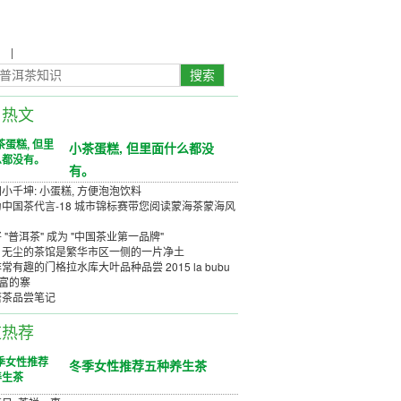
农
|
茶具茶几
日热文
小茶蛋糕, 但里面什么都没
有。
小千坤: 小蛋糕, 方便泡泡饮料
中国茶代言-18 城市锦标赛带您阅读蒙海茶蒙海风
 "普洱茶" 成为 "中国茶业第一品牌"
、无尘的茶馆是繁华市区一侧的一片净土
常有趣的门格拉水库大叶品种品尝 2015 la bubu
丰富的寨
唐茶品尝笔记
道热荐
冬季女性推荐五种养生茶