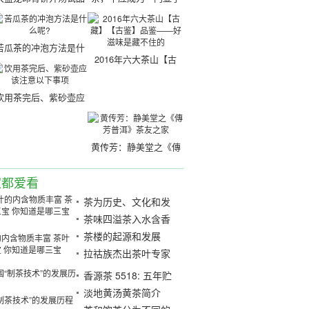
苦瓜茶的冲泡方法是什
2016年六大茶山【古
么呢?
藏】【古鉴】品鉴——
好滋味是藏不住的
饮用茶完后、紫砂壶应
该注意以下事项
黄传芳：静美堂之《傳
芳普洱》茶友之家
家都爱看
茶为历史、文化和发
展的牺牲
茶味四溢茶入水含香
多阳
茶楼的起源和发展
内含物质丰富 茶叶
 你知道是哪三宝
拉祜族杰出茶叶专家
曾云荣
香源茶 5518: 五年贮
藏沉香香气
淡地黄汤黄茶简介
制茶技术”的发展历程