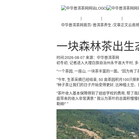
普洱茶新闻
|
普洱茶知识
|
普洱茶文化
|
普洱茶人
中华普洱茶网首页
/
普洱茶养生
/
文章正文
云南将
一块森林茶出生
时间:2026-08-07 来源：
中华普洱茶网
初冬初, 记者进入大理白族自治州永平县大平村, 
"一个茶园, 一座山, 一块茶丰富的一面。"因为有了
"今年, 生茶采摘已经结束, 50 亩茶园积月100只
"种子茶让我们的日子开始变得更好, 比种植土豆、
"茶叶收入基本保障得到了娃娃学校的费用, 帮了我
庭带来的收入非常满意:" 我认为茶叶的总面积慢慢扩大到 
勒姆!" "