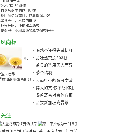
目: 茶禅一事
艺术 "精华" 茶道
茶有益气温中的作用功效
绿茶口感清凉爽口，祛暑降温功效
喝黑茶养生，不错的选择
茶补气升阳，托透邪毒功效
省蒙海野生茶树资源的科学调查开始
搜风向标
喝熟茶还得先试标杆
大益09年7572赏析
品味熟茶之203批
茶叶
7572开汤品鉴
茶具的选用因人而异
茶圣陆羽
种滋味类型
螃蟹角知识
云南红茶的参考文献
醉人的茶 饮不尽的味
道
喝普洱茶对身体有那
些好处？
品尝新加坡肉骨茶
点关注
大益龙印青饼开汤试品
茶，不应成为一门显学