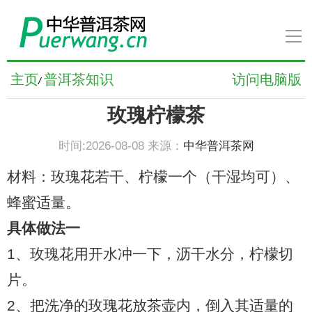
导
航
普洱茶新闻
主页
普洱茶知识
访问电脑版
/
玫瑰柠檬茶
普洱茶知识
时间:2026-08-08 来源：
中华普洱茶网
普洱茶文化
材料：玫瑰花若干、柠檬一个（干湿均可）、
普洱茶人物
蜂蜜适量。
具体做法一
普洱茶养生
1、玫瑰花用开水冲一下，沥干水分，柠檬切
片。
普洱茶品牌
2、把洗净的玫瑰花放茶壶内，倒入其适量的