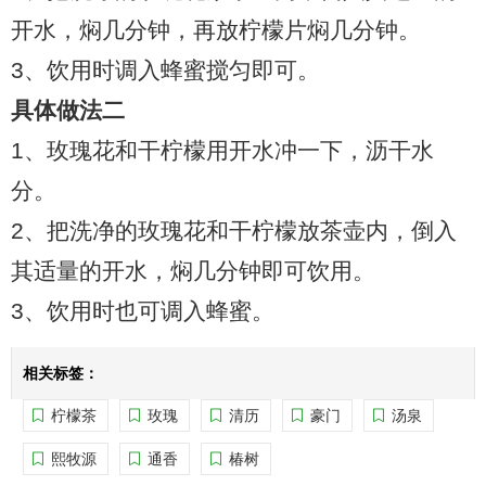
普洱茶评测
开水，焖几分钟，再放柠檬片焖几分钟。
3、饮用时调入蜂蜜搅匀即可。
普洱茶产品
具体做法二
普洱茶减肥
1、玫瑰花和干柠檬用开水冲一下，沥干水
分。
普洱茶美容
2、把洗净的玫瑰花和干柠檬放茶壶内，倒入
其适量的开水，焖几分钟即可饮用。
茶商茶农
3、饮用时也可调入蜂蜜。
茶具茶几
相关标签：
柠檬茶
玫瑰
清历
豪门
汤泉
熙牧源
通香
椿树