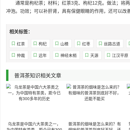
通常是枸杞茶；材料；红茶3克、枸杞12克。做法；将
冲泡。功效；可以补肝肾，具有保健眼睛的作用，还可以改
相关标签：
红茶
枸杞
山楂
红枣
丝路古道
仲裁
远年
神经末梢
天源
江汉平原
普洱茶知识相关文章
乌龙茶是中国六大茶类之一，
普洱茶的烟味是怎么来的？有
为中国特有茶类，距今已有300
烟味的普洱茶到底好不好，还