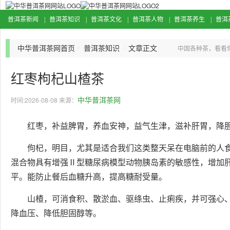
普洱茶新闻
普洱茶知识
普洱茶文化
普洱茶人物
普洱茶养生
普洱
|
|
|
|
|
中华普洱茶网首页
普洱茶知识
文章正文
/
/
中国各种茶，看看
一，为中国特有茶类
红枣枸杞山楂茶
中华普洱茶网
时间:2026-08-08 来源：
红枣，补益脾胃，养血安神，益气生津，滋补肝胃，降
佝杞，明目，尤其是适合我们这类整天呆在电脑前的人
混合物具有增强Ⅱ型糖尿病模型动物胰岛素的敏感性，增加
平。能防止餐后血糖升高，提高糖耐受量。
山楂，可消食积、散淤血、驱绦虫、止痢疾，并可强心
降血压、降低胆固醇等。