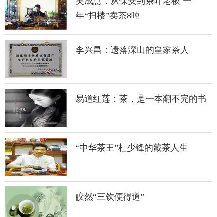
吴成意：从保安到茶叶老板 一
年“扫楼”卖茶8吨
李兴昌：遗落深山的皇家茶人
易道红莲：茶，是一本翻不完的书
“中华茶王”杜少锋的藏茶人生
皎然“三饮便得道”