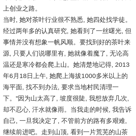
普洱茶评测
上创业之路。
当时, 她对茶叶行业很不熟悉, 她四处找学徒。
普洱茶产品
经过两年多的认真研究, 她看到了一丝曙光, 但
普洱茶减肥
事情并没有想象一帆风顺。要找到好的茶叶来
源, 只要人们说哪里有, 她就像着魔了, 无论高
普洱茶美容
温还是寒冷都会爬上山。她清楚地记得, 2013
年6月18日上午, 她爬上海拔1000多米以上的
茶商茶农
海平面, 找不到办法, 要求当地村民清理一
茶具茶几
下。"因为山太高了, 坡度很陡, 我想放弃几次,
却不忍心, 汗水就像雨。当我走的时候, 我告诉
自己, 一旦我决定了, 不管前方的路有多艰难,
继续前进吧。走到山顶, 看到一片荒芜的山茶