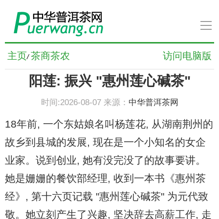
导
航
普洱茶新闻
主页
茶商茶农
访问电脑版
/
阳莲: 振兴 "惠州莲心碱茶"
普洱茶知识
时间:2026-08-07 来源：
中华普洱茶网
普洱茶文化
18年前, 一个东姑娘名叫杨莲花, 从湖南荆州的
普洱茶人物
故乡到县城的发展, 现在是一个小知名的女企
业家。说到创业, 她有没完没了的故事要讲。
普洱茶养生
她是姗姗的餐饮部经理, 收到一本书《惠州茶
经》, 第十六页记载 "惠州莲心碱茶" 为元代致
普洱茶品牌
敬。她立刻产生了兴趣, 坚决辞去高薪工作, 走