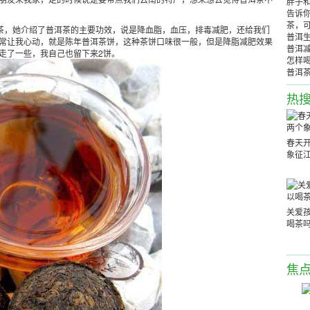
胖子
告诉
茶，
茶，她介绍了普洱茶的主要功效，说是降血脂，血压，排毒减肥，还给我们
普洱
常让我心动，就是陈年普洱茶饼，这种茶饼口味很一般，但是降脂减肥效果
普洱
走了一些，我自己也留下来2饼。
怎样
普洱
热
春天
象征
关爱孩
喝茶
焦