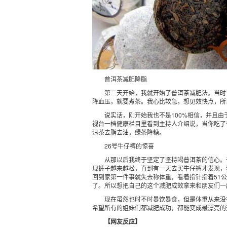
普洱茶减肥降脂
第二天开始，我就开始了普洱茶减肥法。当时讲
降血压，就要煮茶。我心比较急，想见效快点，所
说实话，刚开始我也不是100%相信，并且由
视台一档健康栏目里看到主持人介绍说，当你吃了
洱茶去脂去油，绿茶降糖。
26号牛仔裤的惊喜
从那以后我终于坚定了坚持喝普洱茶的信心。于
现裤子越来越松，直到有一天去买牛仔裤才发现，
回到家第一件事就失去称体重，看着指针指着51公
了。所以想把自己的这个减肥成效拿来和朋友们一
现在虽然也时不时暴饮暴食，但是体重从来没有
希望所有的姐妹们都减肥成功，都能变成最漂亮的
【网友反应】