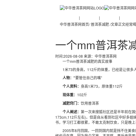
普洱茶新闻
|
普洱茶知识
|
普洱茶文化
|
普洱茶人
中华普洱茶网首页
/
普洱茶减肥
/
文章正文
经常喝
一个mm普洱茶
时间:2026-08-08 来源：
中华普洱茶网
一个mm普洱茶减肥的真实故事
1米73的身高，112斤的体重，已经是让很多
人物："
要管住自己的嘴"
个人资料：
身高1米73，原体重112斤
现体重：
102斤
减肥窍门：
饮用普洱茶
个人阐述：
第一次来搜狐社区还是半年前在国
173cm,112斤左右)，但是自从看到社区中好
书，学习打工都很累，不敢太克制饮食，只是晚上
2005年8月回国，一回到国内就是挡不住美食的
候也没在意，因为我个字高，不显胖。再后来是男