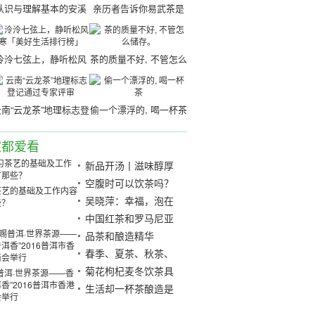
认识与理解基本的安溪
亲历者告诉你易武茶是
铁观音
怎么来的
泠泠七弦上，静听松风
茶的质量不好, 不管怎么
寒「美好生活排行榜」
储存。
南“云龙茶”地理标志登
偷一个漂浮的, 喝一杯茶
记通过专家评审
家都爱看
新品开汤丨滋味醇厚
传承印级茶风韵
空腹时可以饮茶吗？
茶艺的基础及工作内容
吴晓萍：幸福，泡在
些？
茶汤里「茶人列传」
中国红茶和罗马尼亚
酒11月满足益阳, 湖
品茶和酿造精华
南等你的口味
春季、夏茶、秋茶、
冬茶的鉴定
菊花枸杞麦冬饮茶具
普洱·世界茶源——香
香”2016普洱市香港
有可滋阴养阴功效
生活却一杯茶酿造是
会举行
茶, 品味是生活为什么