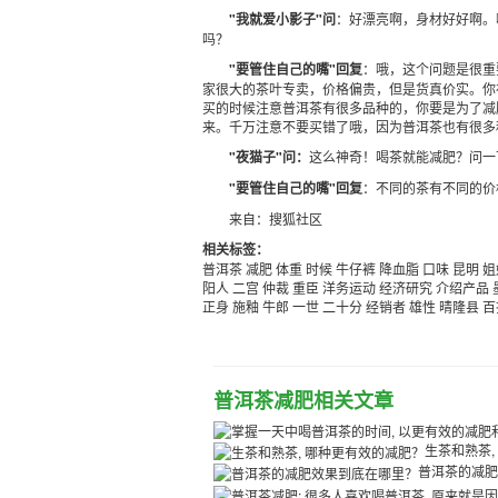
"我就爱小影子"问
：好漂亮啊，身材好好啊。
吗？
"要管住自己的嘴"回复
：哦，这个问题是很重
家很大的茶叶专卖，价格偏贵，但是货真价实。你
买的时候注意普洱茶有很多品种的，你要是为了减
来。千万注意不要买错了哦，因为普洱茶也有很多
"夜猫子"问：
这么神奇！喝茶就能减肥？问一
"要管住自己的嘴"回复
：不同的茶有不同的价
来自：搜狐社区
相关标签：
普洱茶
减肥
体重
时候
牛仔裤
降血脂
口味
昆明
姐
阳人
二宫
仲裁
重臣
洋务运动
经济研究
介绍产品
正身
施釉
牛郎
一世
二十分
经销者
雄性
晴隆县
百
普洱茶减肥相关文章
生茶和熟茶,
普洱茶的减肥