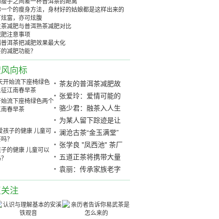
和瘦子之间差一杯普洱茶的距离
你一个的瘦身方法，身材好的姑娘都是这样出来的
可炫富，亦可炫腹
生茶减肥与普洱熟茶减肥对比
减肥注意事项
喝普洱茶把减肥效果最大化
茶的减肥功能？
搜风向标
茶友的普洱茶减肥故
事
张爱玲：爱情可能的
开始流下座椅绿色两个
形式「民国茶范」
骆少君：融茶入人生
江南春早茶
为某人留下踪迹是让
我们独处。
澜沧古茶“金玉满堂”
品鉴
张学良 "凤西池" 茶厂
子的健康 儿童可以
五道正茶将携带大量
吗？
新产品 "印刷本基 (红
袁丽：传承家族老字
印)" 于2018年广州茶
号，责无旁贷
点关注
叶博览会上亮相