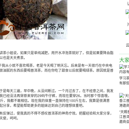
云
茶小姐说，如果只是单纯减肥，用开水冲泡茶就好了，但是如果要降血脂
以也是天天煮茶。
大
于我从小就不喜欢喝茶，老是今天喝了明天忘。后来是有一天很巧在中央电
很油腻的东西后要喝普洱茶，而在你吃了甜食以后就要喝绿茶。原因就是普
学习
有那
是每天三遍，早中晚，从没间断过。一个月过去了，在不经意之间，我发
我已经没法再穿原来穿的29码牛仔裤，而现在要穿26。当时那个惊喜哦，
斤，我都不敢相信。现在我的体重一直保持在100斤左右，我算是很满意
起分享，希望能帮助更多的姐妹达到自己的理想体重吧。
“天赐
反弹过，使我真的不得不感叹普洱茶的神奇疗效。把握经验和大家分享，
江普洱
天使，呵呵。
邀商