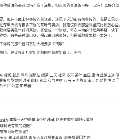
哪种普洱茶都可以吗？我了深圳，担心买的普洱茶不好。LZ有什么好介绍
要。现在市面上好多假的普洱茶，连昆明这边都有很多假的，我是去昆明一
在深圳应该有很多正规的茶叶专卖店，我建议你去那些店里买比较放心些。
肥就要买陈年普洱茶饼，是做成一个饼状，每次冲泡的时候用手掰一块下
种类，有些品种重口味，喝起来口感很好，但是减肥效果就不太好了。
下你说的那个普洱茶饼大概要多少钱啊？
格哦，建议多走几家对比相同的茶就知道了。呵呵
妹
搜狐
就是
深圳
减肥法
绿茶
二天
社区
多天
茶叶
血压
康地
丝路古道
阴
墨梅
典型案例
时变
朝日
崇重
和气生财
西乌
三国鼎立
南汇县
结构性
奇门
折不回
公堂
加热器
掌握一天中喝普洱茶的时间, 以更有效的减肥和减肥
 哪种更有效的减肥？
效果到底在哪里？
普洱茶减肥: 很多人喜欢喝普洱茶, 原来就是因为它!