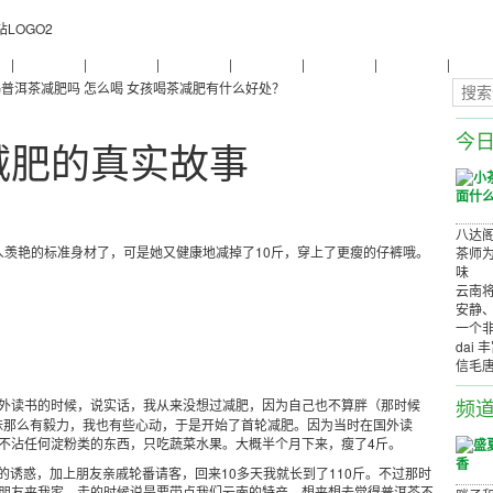
物
|
普洱茶养生
|
普洱茶品牌
|
普洱茶评测
|
普洱茶产品
|
普洱茶减肥
|
普洱茶美容
|
茶商茶
普洱茶减肥吗 怎么喝
女孩喝茶减肥有什么好处？
今
减肥的真实故事
八达阁
人羡艳的标准身材了，可是她又健康地减掉了10斤，穿上了更瘦的仔裤哦。
茶师为
味
云南将
安静
一个非
dai 
信毛
频
外读书的时候，说实话，我从来没想过减肥，因为自己也不算胖（那时候
多姐妹那么有毅力，我也有些心动，于是开始了首轮减肥。因为当时在国外读
不沾任何淀粉类的东西，只吃蔬菜水果。大概半个月下来，瘦了4斤。
诱惑，加上朋友亲戚轮番请客，回来10多天我就长到了110斤。不过那时
朋友来我家，走的时候说是要带点我们云南的特产，想来想去觉得普洱茶不