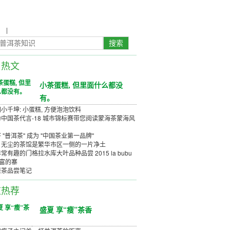
农
|
茶具茶几
日热文
小茶蛋糕, 但里面什么都没
有。
小千坤: 小蛋糕, 方便泡泡饮料
中国茶代言-18 城市锦标赛带您阅读蒙海茶蒙海风
 "普洱茶" 成为 "中国茶业第一品牌"
、无尘的茶馆是繁华市区一侧的一片净土
常有趣的门格拉水库大叶品种品尝 2015 la bubu
丰富的寨
唐茶品尝笔记
道热荐
盛夏 享“瘦”茶香