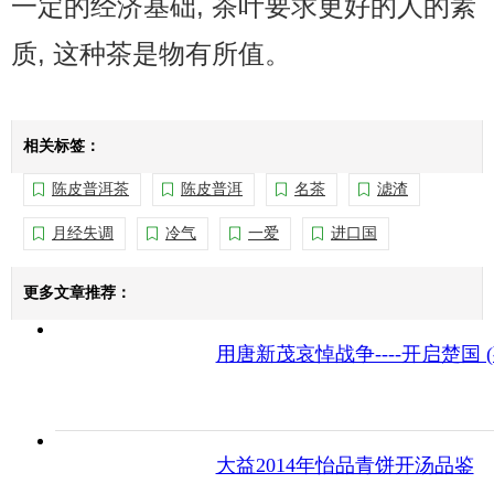
一定的经济基础, 茶叶要求更好的人的素
质, 这种茶是物有所值。
相关标签：
陈皮普洱茶
陈皮普洱
名茶
滤渣
月经失调
冷气
一爱
进口国
更多文章推荐：
用唐新茂哀悼战争----开启楚国 (
大益2014年怡品青饼开汤品鉴