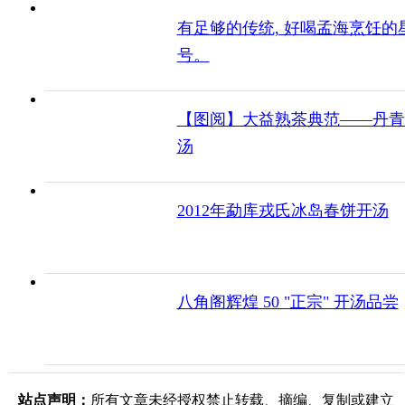
有足够的传统, 好喝孟海烹饪的
号。
【图阅】大益熟茶典范——丹青
汤
2012年勐库戎氏冰岛春饼开汤
八角阁辉煌 50 "正宗" 开汤品尝
站点声明：
所有文章未经授权禁止转载、摘编、复制或建立