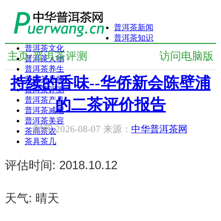
普洱茶新闻
普洱茶知识
普洱茶文化
主页
普洱茶评测
访问电脑版
/
普洱茶人物
普洱茶养生
持续的香味--华侨新会陈壁浦
普洱茶品牌
普洱茶评测
普洱茶产品
的二茶评价报告
普洱茶减肥
普洱茶美容
时间:2026-08-07 来源：
中华普洱茶网
茶商茶农
茶具茶几
评估时间: 2018.10.12
天气: 晴天