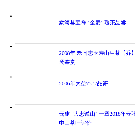
勐海县宝祥 "金麦" 熟茶品尝
2008年 老同志玉寿山生茶【乔
汤鉴赏
2006年大益7572品评
云建 "大忠诚山" 一章2018年云
中山茶叶评价