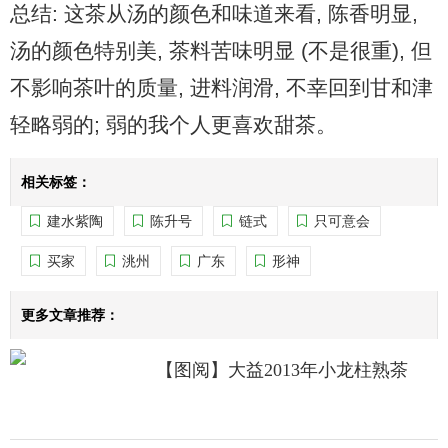
总结: 这茶从汤的颜色和味道来看, 陈香明显,
汤的颜色特别美, 茶料苦味明显 (不是很重), 但
不影响茶叶的质量, 进料润滑, 不幸回到甘和津
轻略弱的; 弱的我个人更喜欢甜茶。
相关标签：
建水紫陶
陈升号
链式
只可意会
买家
洮州
广东
形神
更多文章推荐：
【图阅】大益2013年小龙柱熟茶