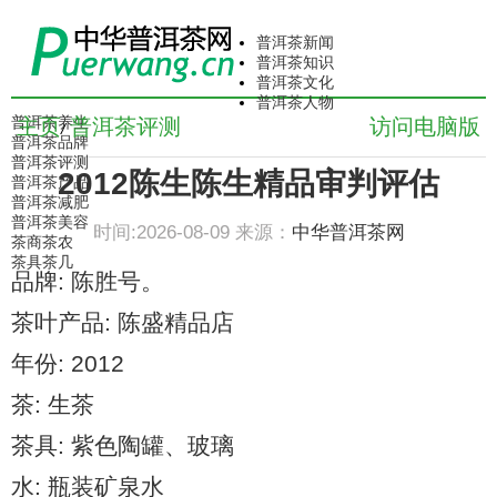
普洱茶新闻
普洱茶知识
普洱茶文化
普洱茶人物
普洱茶养生
主页
普洱茶评测
访问电脑版
/
普洱茶品牌
普洱茶评测
2012陈生陈生精品审判评估
普洱茶产品
普洱茶减肥
普洱茶美容
时间:2026-08-09 来源：
中华普洱茶网
茶商茶农
茶具茶几
品牌: 陈胜号。
茶叶产品: 陈盛精品店
年份: 2012
茶: 生茶
茶具: 紫色陶罐、玻璃
水: 瓶装矿泉水