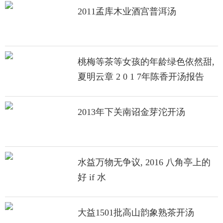
2011孟库木业酒宫普洱汤
桃梅等茶等女孩的年龄绿色依然甜,
夏明云章 2 0 1 7年陈香开汤报告
2013年下关南诏金芽沱开汤
水益万物无争议, 2016 八角亭上的
好 if 水
大益1501批高山韵象熟茶开汤